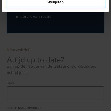
Weigeren
TUCHTRECHT
24.07.2026
Een tuchtklacht als drukmiddel en
misbruik van recht
Nieuwsbrief
Altijd up to date?
Blijf op de hoogte van de laatste ontwikkelingen.
Schrijf je in!
NAAM
BEDRIJFSNAAM (OPTIONEEL)