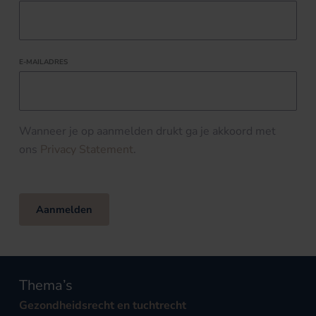
E-MAILADRES
Wanneer je op aanmelden drukt ga je akkoord met
ons
Privacy Statement
.
Aanmelden
Thema’s
Gezondheidsrecht en tuchtrecht