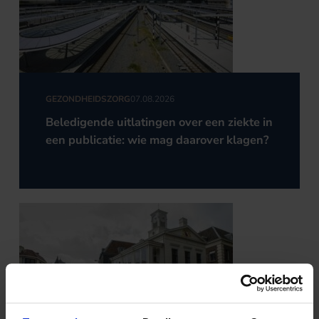
GEZONDHEIDSZORG
07.08.2026
Beledigende uitlatingen over een ziekte in
een publicatie: wie mag daarover klagen?