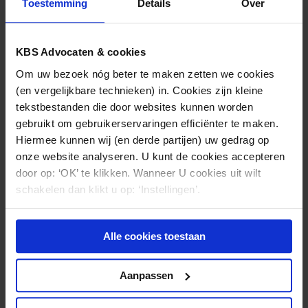
Toestemming
Details
Over
TUCHTRECHT
27.07.2026
KBS Advocaten & cookies
Het e-consult bij de huisarts: is een
Om uw bezoek nóg beter te maken zetten we cookies
digitale reactie voldoende?
(en vergelijkbare technieken) in. Cookies zijn kleine
tekstbestanden die door websites kunnen worden
gebruikt om gebruikerservaringen efficiënter te maken.
Hiermee kunnen wij (en derde partijen) uw gedrag op
onze website analyseren. U kunt de cookies accepteren
door op: ‘OK’ te klikken. Wanneer U cookies uit wilt
schakelen dan klikt u op: ‘Instellingen’.
Alle cookies toestaan
Aanpassen