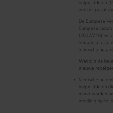
hulpmiddelen (MD
ook het geval zi
De Europese Ver
Europese verorde
(2017/746) verv
hebben directe w
medische hulpmi
Wat zijn de bel
nieuwe regelge
Medische hulpmid
hulpmiddelen die
markt worden aa
om tijdig op te l