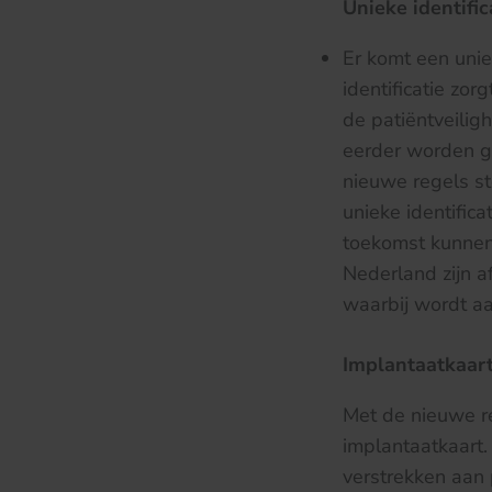
Unieke identifi
Er komt een unie
identificatie zo
de patiëntveili
eerder worden ge
nieuwe regels st
unieke identific
toekomst kunnen 
Nederland zijn 
waarbij wordt a
Implantaatkaar
Met de nieuwe re
implantaatkaart.
verstrekken aan 