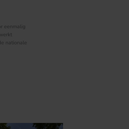
or eenmalig
 werkt
e nationale