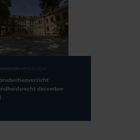
DHEIDSRECHT
10.01.2024
sprudentieoverzicht
ndheidsrecht december
3