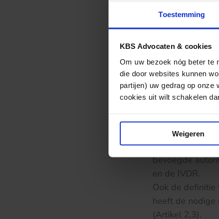
Toestemming
‘In huis’ verva
De regels zijn g
KBS Advocaten & cookies
een zorginstell
Om uw bezoek nóg beter te ma
gesteld. Enkele 
die door websites kunnen wor
partijen) uw gedrag op onze 
Een verklaring d
cookies uit wilt schakelen dan 
worden voldaan d
Het hulpmiddel 
Een passend kwa
Weigeren
De zorginstellin
bevoegde autorit
en de IVDR.
Ook de definitie
heeft de nodige
(Artikel 2,3).