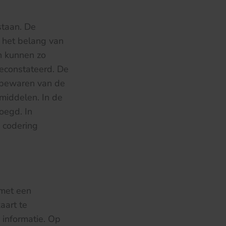
staan. De
n het belang van
en kunnen zo
geconstateerd. De
t bewaren van de
pmiddelen. In de
oegd. In
 codering
 met een
aart te
 informatie. Op