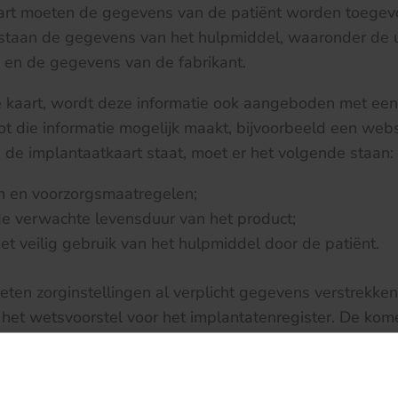
art moeten de gegevens van de patiënt worden toege
 staan de gegevens van het hulpmiddel, waaronder de 
e; en de gegevens van de fabrikant.
e kaart, wordt deze informatie ook aangeboden met een
ot die informatie mogelijk maakt, bijvoorbeeld een web
p de implantaatkaart staat, moet er het volgende staan:
 en voorzorgsmaatregelen;
de verwachte levensduur van het product;
et veilig gebruik van het hulpmiddel door de patiënt.
ten zorginstellingen al verplicht gegevens verstrekken
het wetsvoorstel voor het implantatenregister. De kom
raken voor het verstrekken van de implantaatkaart en 
informatie, zodat er niet onnodig meerdere handelinge