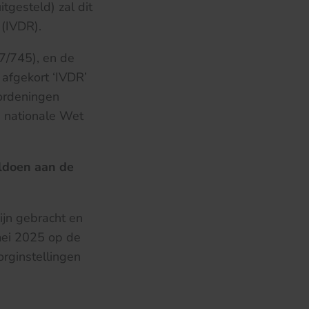
tgesteld) zal dit
 (IVDR).
7/745), en de
 afgekort ‘IVDR’
rordeningen
e nationale Wet
oldoen aan de
ijn gebracht en
 mei 2025 op de
rginstellingen