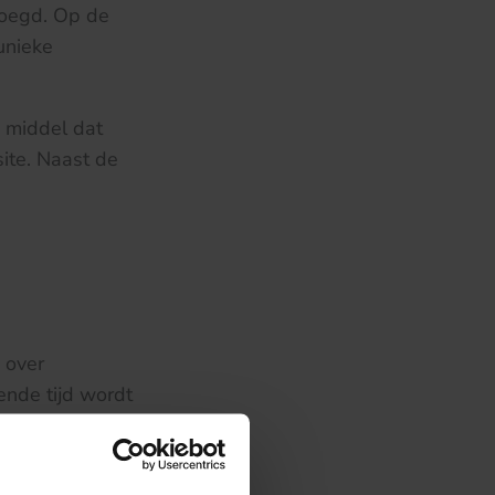
voegd. Op de
unieke
 middel dat
site. Naast de
 over
ende tijd wordt
de snelle
n hoeven plaats