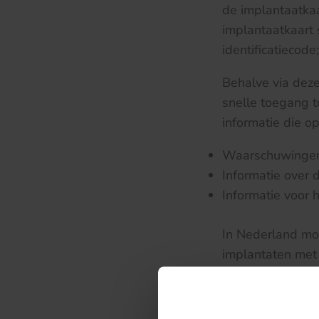
de implantaatka
implantaatkaart
identificatiecod
Behalve via dez
snelle toegang t
informatie die o
Waarschuwingen
Informatie over 
Informatie voor h
In Nederland moe
implantaten met 
gewerkt aan afsp
toegang tot die 
te vinden.