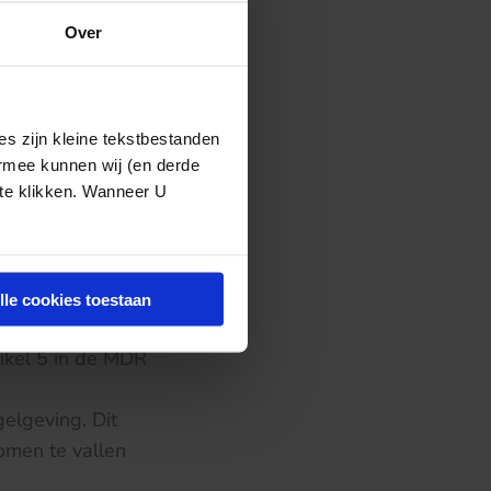
Over
gebruikt binnen
rwaarden aan
s zijn kleine tekstbestanden
ermee kunnen wij (en derde
 te klikken. Wanneer U
roep niet kan
tief;
lle cookies toestaan
 verzoek aan de
tikel 5 in de MDR
gelgeving. Dit
omen te vallen