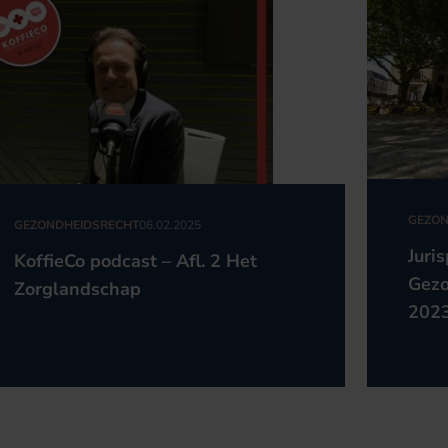
GEZON
GEZONDHEIDSRECHT
06.02.2025
Juri
KoffieCo podcast – Afl. 2 Het
Gezo
Zorglandschap
202