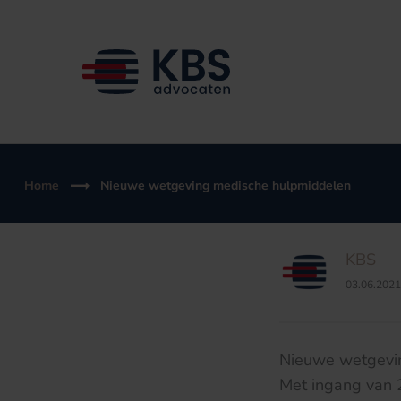
Ga
naar
de
inhoud
Home
Nieuwe wetgeving medische hulpmiddelen
KBS
03.06.2021
Nieuwe wetgevi
Met ingang van 2