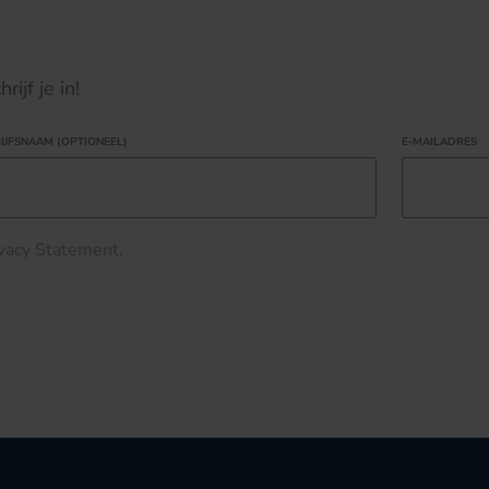
ijf je in!
IJFSNAAM (OPTIONEEL)
E-MAILADRES
ivacy Statement
.