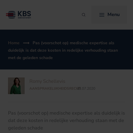
Ga
naar
Menu
Zoeken
de
inhoud
Home
Pas (voorschot op) medische expertise als
duidelijk is dat deze kosten in redelijke verhouding staan
met de geleden schade
Romy Schellevis
AANSPRAKELIJKHEIDSRECHT
23.07.2020
/
Pas (voorschot op) medische expertise als duidelijk is
dat deze kosten in redelijke verhouding staan met de
geleden schade