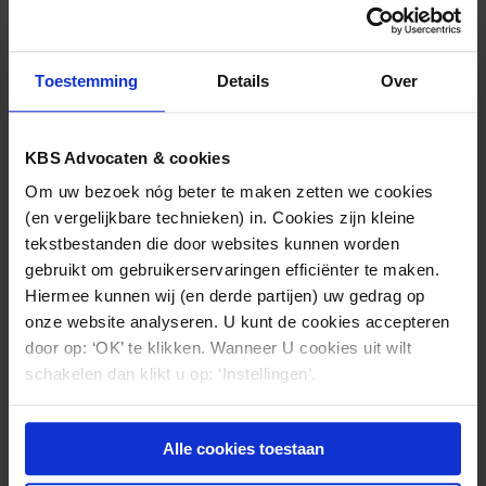
permanente fillers voor (puur) esthetische
doeleinden wordt ontraden. Sinds 2015 geldt een
verbod op toepassing van permanente fillers anders
Toestemming
Details
Over
dan voor reconstructieve doeleinden.
Kortom: permanente fillers waren in de periode
KBS Advocaten & cookies
2001-2004 ‘state of the art’. Het enkele gebruik van
Om uw bezoek nóg beter te maken zetten we cookies
permanente fillers in die periode levert (dan ook)
(en vergelijkbare technieken) in. Cookies zijn kleine
geen tekortkoming op.
tekstbestanden die door websites kunnen worden
Opmerking verdient tot slot dat, de rechter
gebruikt om gebruikerservaringen efficiënter te maken.
(hoogstwaarschijnlijk) anders zal oordelen bij het
Hiermee kunnen wij (en derde partijen) uw gedrag op
anno 2020 toepassen van permanente fillers met
onze website analyseren. U kunt de cookies accepteren
een louter cosmetisch oogmerk.
door op: ‘OK’ te klikken. Wanneer U cookies uit wilt
schakelen dan klikt u op: ‘Instellingen’.
Alle cookies toestaan
Nieuws & kennis