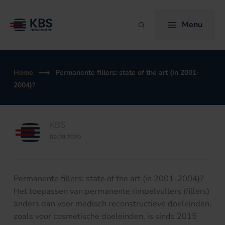
Ga
naar
Menu
Zoeken
de
inhoud
Home
Permanente fillers: state of the art (in 2001-
2004)?
KBS
09.09.2020
Permanente fillers: state of the art (in 2001-2004)?
Het toepassen van permanente rimpelvullers (fillers)
anders dan voor medisch reconstructieve doeleinden,
zoals voor cosmetische doeleinden, is sinds 2015