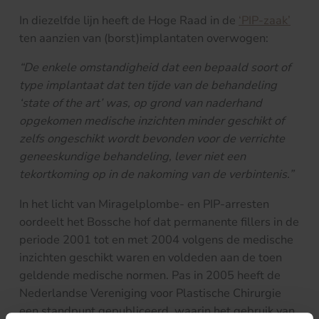
In diezelfde lijn heeft de Hoge Raad in de
‘PIP-zaak’
ten aanzien van (borst)implantaten overwogen:
“De enkele omstandigheid dat een bepaald soort of
type implantaat dat ten tijde van de behandeling
‘state of the art’ was, op grond van naderhand
opgekomen medische inzichten minder geschikt of
zelfs ongeschikt wordt bevonden voor de verrichte
geneeskundige behandeling, lever niet een
tekortkoming op in de nakoming van de verbintenis.”
In het licht van Miragelplombe- en PIP-arresten
oordeelt het Bossche hof dat permanente fillers in de
periode 2001 tot en met 2004 volgens de medische
inzichten geschikt waren en voldeden aan de toen
geldende medische normen. Pas in 2005 heeft de
Nederlandse Vereniging voor Plastische Chirurgie
een standpunt gepubliceerd, waarin het gebruik van