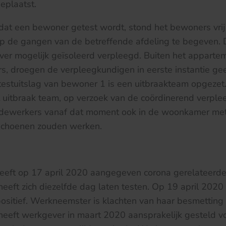
eplaatst.
at een bewoner getest wordt, stond het bewoners vrij 
 de gangen van de betreffende afdeling te begeven.
ver mogelijk geïsoleerd verpleegd. Buiten het apparte
s, droegen de verpleegkundigen in eerste instantie g
testuitslag van bewoner 1 is een uitbraakteam opgezet.
 uitbraak team, op verzoek van de coördinerend verple
edewerkers vanaf dat moment ook in de woonkamer me
schoenen zouden werken.
eft op 17 april 2020 aangegeven corona gerelateerde 
eeft zich diezelfde dag laten testen. Op 19 april 2020
sitief. Werkneemster is klachten van haar besmetting 
eeft werkgever in maart 2020 aansprakelijk gesteld v