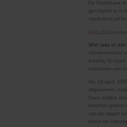
De Rechtbank Am
geschoten is in 
voortvloeit uit 
https://uitsprak
Wat was er aan
Werkneemster wa
waarbij zij naas
instrueren van co
Op 10 april 202
afgenomen, welke
twee andere bew
klachten getest e
van de negen bew
direct na ontvan