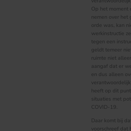
verantwoordelijk
Op het moment da
nemen over het 
orde was, kan ni
werkinstructie z
tegen een instru
geldt temeer niet
ruimte niet alle
aangaf dat er w
en dus alleen ov
verantwoordelijkh
heeft op dit punt
situaties met po
COVID-19.
Daar komt bij da
voorschreef dat 