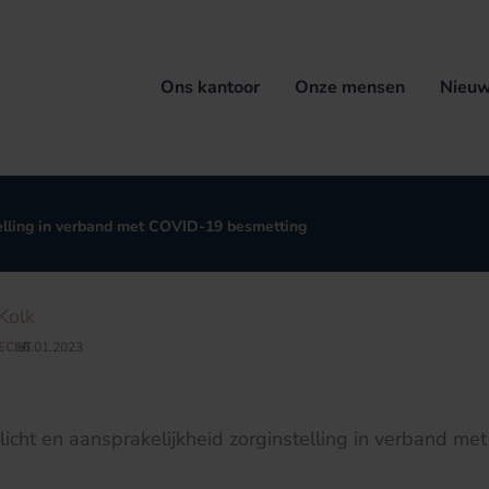
Ons kantoor
Onze mensen
Nieuw
telling in verband met COVID-19 besmetting
Kolk
ECHT
16.01.2023
/
icht en aansprakelijkheid zorginstelling in verband m