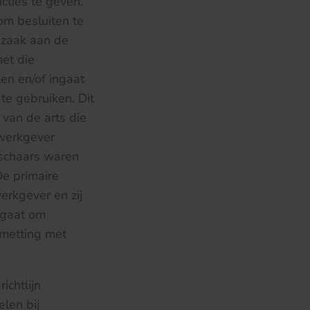
cties te geven.
om besluiten te
 zaak aan de
met die
len en/of ingaat
te gebruiken. Dit
 van de arts die
 werkgever
 schaars waren
De primaire
erkgever en zij
t gaat om
smetting met
ichtlijn
len bij