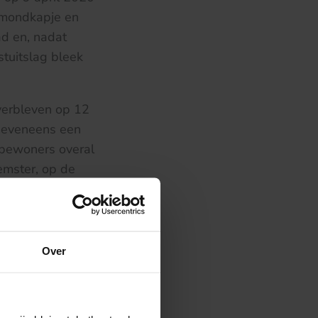
 mondkapje en
d en, nadat
stuitslag bleek
verbleven op 12
l eveneens een
 bewoners overal
emster, op de
ndkapjes
gen op 9, 10 en
Over
 bewoners en het
dde er o.a. toe
t moment dat er