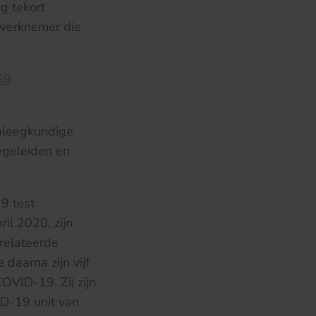
g tekort
 werknemer die
69
rpleegkundige
begeleiden en
9 test
il 2020, zijn
relateerde
daarna zijn vijf
OVID-19. Zij zijn
ID-19 unit van