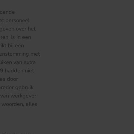
ldoende
et personeel
egeven over het
en, is in een
kt bij een
reenstemming met
uiken van extra
9 hadden niet
es door
reder gebruik
d van werkgever
 woorden, alles
n