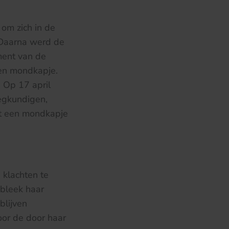
om zich in de
 Daarna werd de
ment van de
een mondkapje.
 Op 17 april
egkundigen,
t een mondkapje
klachten te
 bleek haar
blijven
oor de door haar