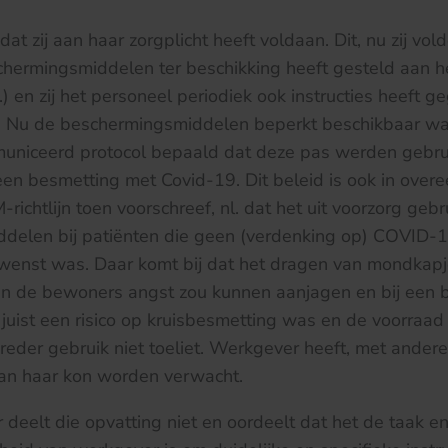
at zij aan haar zorgplicht heeft voldaan. Dit, nu zij vo
chermingsmiddelen ter beschikking heeft gesteld aan h
) en zij het personeel periodiek ook instructies heeft g
. Nu de beschermingsmiddelen beperkt beschikbaar war
municeerd protocol bepaald dat deze pas werden gebrui
een besmetting met Covid-19. Dit beleid is ook in ove
ichtlijn toen voorschreef, nl. dat het uit voorzorg gebr
delen bij patiënten die geen (verdenking op) COVID-1
ewenst was. Daar komt bij dat het dragen van mondkapj
n de bewoners angst zou kunnen aanjagen en bij een b
uist een risico op kruisbesmetting was en de voorraa
eder gebruik niet toeliet. Werkgever heeft, met andere
an haar kon worden verwacht.
 deelt die opvatting niet en oordeelt dat het de taak e