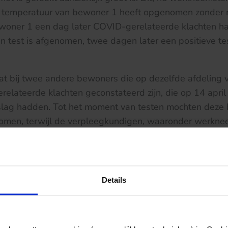
 temperatuur van bewoner 1 heeft opgenomen zonder
ewoner 1 een dag later COVID-gerelateerde klachten ha
n test is afgenomen, twee dagen later een positieve te
at bij twee andere bewoners die op dezelfde afdeling 
erelateerde klachten geconstateerd zijn, die op 14 apri
itslag hadden. Tot het moment van testen mochten deze
komen, terwijl de verpleegkundigen, waaronder werkne
n de appartementen van de geteste bewoners) geen mo
re extra beschermingsmiddelen.
r overweegt dat werkneemster gedurende haar werkda
Details
otgesteld aan COVID-19. De hulpbehoevendheid van de
orona leefregels niet of zeer lastig konden onthouden, lei
an anderhalve meter afstand in de werksituatie op he