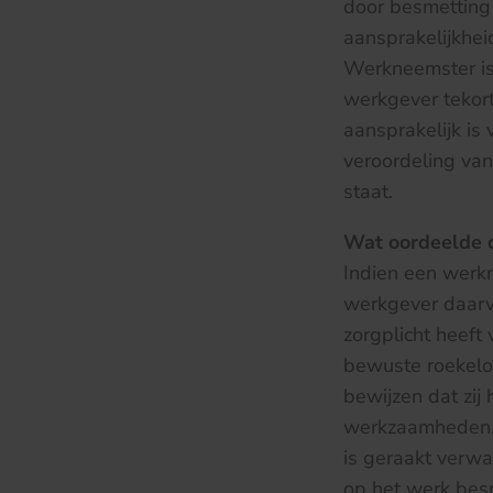
door besmetting
aansprakelijkhe
Werkneemster is
werkgever tekort
aansprakelijk is
veroordeling va
staat.
Wat oordeelde 
Indien een werkn
werkgever daarvo
zorgplicht heeft
bewuste roekelo
bewijzen dat zij
werkzaamheden. Z
is geraakt verwaa
op het werk besm