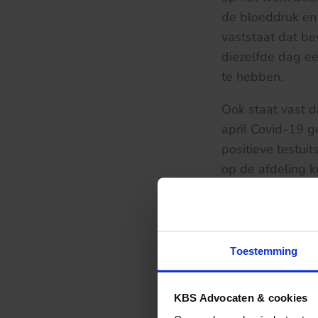
de bloeddruk en
vaststaat dat b
diezelfde dag ee
te hebben.
Ook staat vast d
april Covid-19 g
positieve testu
op de afdeling 
afdeling (buite
droegen of ande
De kantonrechte
Toestemming
12 april is blo
feit dat zij de c
KBS Advocaten & cookies
dat het houden v