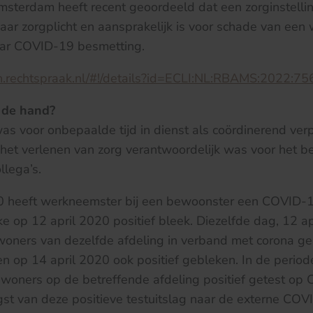
sterdam heeft recent geoordeeld dat een zorginstellin
haar zorgplicht en aansprakelijk is voor schade van een
haar COVID-19 besmetting.
en.rechtspraak.nl/#!/details?id=ECLI:NL:RBAMS:2022:75
 de hand?
s voor onbepaalde tijd in dienst als coördinerend ve
t het verlenen van zorg verantwoordelijk was voor het 
llega’s.
0 heeft werkneemster bij een bewoonster een COVID-1
 op 12 april 2020 positief bleek. Diezelfde dag, 12 apr
oners van dezelfde afdeling in verband met corona ge
n op 14 april 2020 ook positief gebleken. In de periode 
oners op de betreffende afdeling positief getest op C
gst van deze positieve testuitslag naar de externe COV