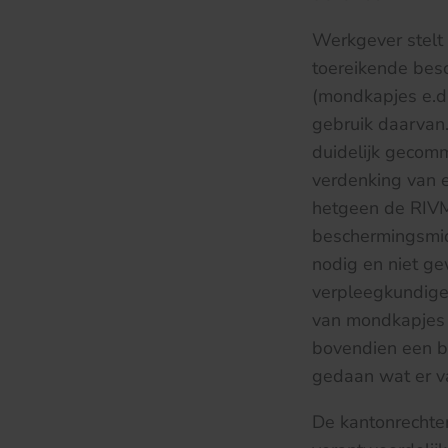
Werkgever stelt d
toereikende bes
(mondkapjes e.d.
gebruik daarvan
duidelijk gecom
verdenking van 
hetgeen de RIVM-r
beschermingsmid
nodig en niet g
verpleegkundige
van mondkapjes j
bovendien een br
gedaan wat er v
De kantonrechter