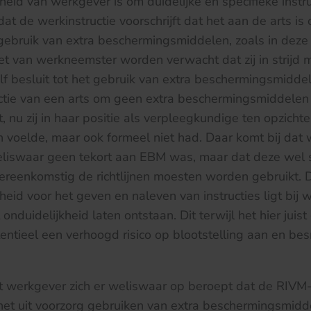
heid van werkgever is om duidelijke en specifieke instru
t de werkinstructie voorschrijft dat het aan de arts is 
gebruik van extra beschermingsmiddelen, zoals in deze
et van werkneemster worden verwacht dat zij in strijd 
elf besluit tot het gebruik van extra beschermingsmidde
ctie van een arts om geen extra beschermingsmiddelen 
, nu zij in haar positie als verpleegkundige ten opzichte
en voelde, maar ook formeel niet had. Daar komt bij dat
eliswaar geen tekort aan EBM was, maar dat deze wel
ereenkomstig de richtlijnen moesten worden gebruikt. 
eid voor het geven en naleven van instructies ligt bij w
 onduidelijkheid laten ontstaan. Dit terwijl het hier juis
tentieel een verhoogd risico op blootstelling aan en be
t werkgever zich er weliswaar op beroept dat de RIVM-r
het uit voorzorg gebruiken van extra beschermingsmidde