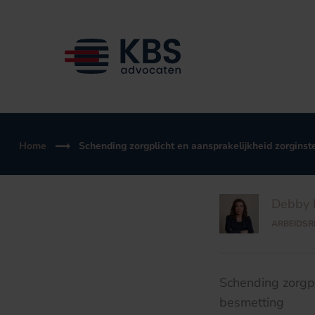
Ga
naar
de
inhoud
Home
Schending zorgplicht en aansprakelijkheid zorgins
Debby 
ARBEIDSR
Schending zorgpl
besmetting