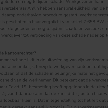
 geleden en nog te lijden schade. Werkgever en haar
idsverzekeraar Amlin hebben aansprakelijkheid van de
 daarop onderhavige procedure gestart. Werkneemster
 is geschoten in haar zorgplicht van artikel 7:658 BW 
 voor de geleden en nog te lijden schade en verzoekt o
n werkgever tot vergoeding van deze schade nader op t
de kantonrechter?
emer schade lijdt in de uitoefening van zijn werkzaam
or aansprakelijk, tenzij de werkgever aantoont dat hij 
 voldaan of dat de schade in belangrijke mate het gevolg
osheid van de werknemer. Dit betekent dat de werkne
 haar Covid-19 besmetting heeft opgelopen in de uitoe
ij voert daartoe aan dat de kans dat zij buiten haar 
rloosbaar klein is. Dat in tegenstelling tot het feit dat 
et is geraakt aanzienlijk groot is. Dit, nu werkneemste