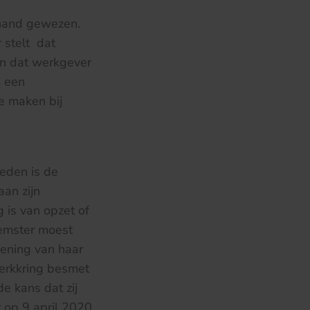
 hand gewezen.
 stelt dat
en dat werkgever
m een
e maken bij
heden is de
aan zijn
 is van opzet of
emster moest
fening van haar
werkkring besmet
de kans dat zij
r op 9 april 2020