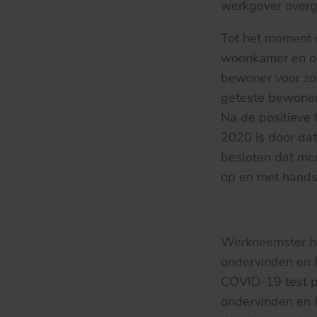
werkgever overg
Tot het moment d
woonkamer en op
bewoner voor zo
geteste bewoner
Na de positieve 
2020 is door dat
besloten dat m
op en met hand
Werkneemster he
ondervinden en h
COVID-19 test po
ondervinden en h