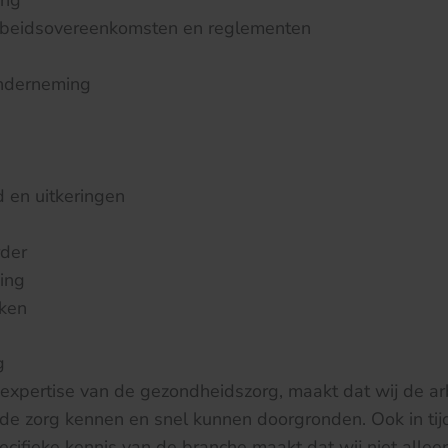
ing
rbeidsovereenkomsten en reglementen
nderneming
d en uitkeringen
rder
ing
ken
g
expertise van de gezondheidszorg, maakt dat wij de arb
de zorg kennen en snel kunnen doorgronden. Ook in tij
ecifieke kennis van de branche maakt dat wij niet alle