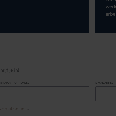
werk
arbe
ijf je in!
IJFSNAAM (OPTIONEEL)
E-MAILADRES
ivacy Statement
.