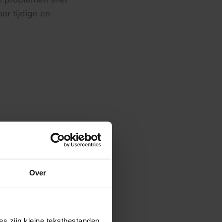
r tijdige en
Over
s zijn kleine tekstbestanden