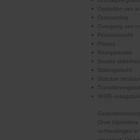
Ontslagvergoed
Opstellen van a
Outsourcing
Overgang van o
Pensioenrecht
Privacy
Reorganisatie
Sociale zekerhei
Stakingsrecht
Statutair bestuu
Transitievergoed
WOR-vraagstuk
Gezondheidszor
Onze bijzondere 
verhoudingen in 
verandert. De sp