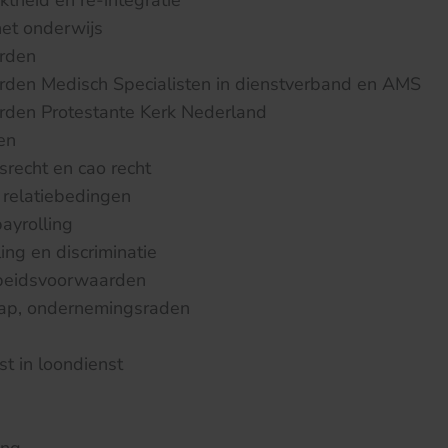
theid en re-integratie
het onderwijs
rden
den Medisch Specialisten in dienstverband en AMS
den Protestante Kerk Nederland
en
srecht en cao recht
 relatiebedingen
ayrolling
ing en discriminatie
rbeidsvoorwaarden
p, ondernemingsraden
st in loondienst