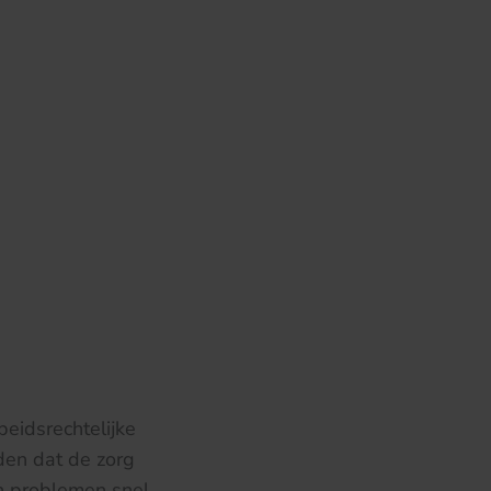
eidsrechtelijke
den dat de zorg
en problemen snel