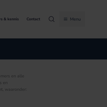
Zoeken
Menu
s & kennis
Contact
mers en alle
s en
ht, waaronder: