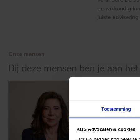
en vakkundig kun
juiste adviserin
Onze mensen
Bij deze mensen ben je aan het 
Toestemming
KBS Advocaten & cookies
Om uw bezoek nóg beter te ma