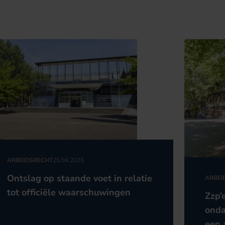
ARBEIDSRECHT
25.04.2025
Ontslag op staande voet in relatie
ARBEI
tot officiële waarschuwingen
Zzp’
onda
een 