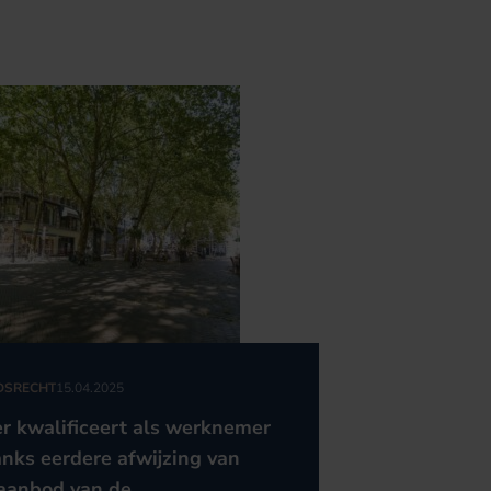
DSRECHT
15.04.2025
er kwalificeert als werknemer
nks eerdere afwijzing van
aanbod van de