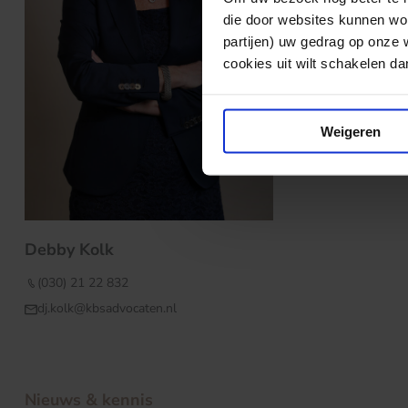
die door websites kunnen wor
partijen) uw gedrag op onze 
cookies uit wilt schakelen dan 
Weigeren
Debby Kolk
(030) 21 22 832
dj.kolk@kbsadvocaten.nl
Nieuws & kennis