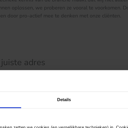
nen oplossen, we proberen ze vooral te voorkomen. Doo
g en door pro-actief mee te denken met onze cliënten.
juiste adres
Details
ken zetten we cookies (en vergelijkbare technieken) in. Cookie