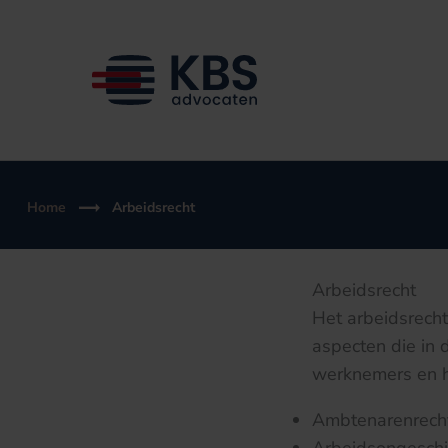
Ga
naar
de
inhoud
Home
Arbeidsrecht
Arbeidsrecht
Het arbeidsrech
aspecten die in 
werknemers en h
Ambtenarenrech