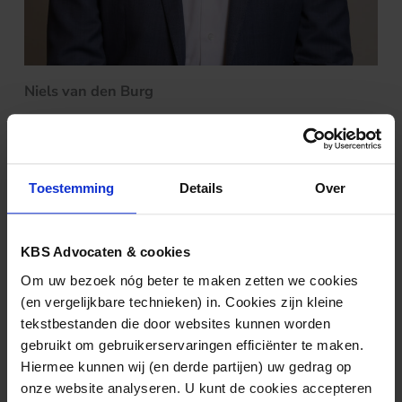
Niels van den Burg
(030) 2122858 of (06)19356989
n.vandenburg@kbsadvocaten.nl
Toestemming
Details
Over
Nieuws & kennis
KBS Advocaten & cookies
Ook interessant?
Om uw bezoek nóg beter te maken zetten we cookies
(en vergelijkbare technieken) in. Cookies zijn kleine
tekstbestanden die door websites kunnen worden
gebruikt om gebruikerservaringen efficiënter te maken.
Hiermee kunnen wij (en derde partijen) uw gedrag op
onze website analyseren. U kunt de cookies accepteren