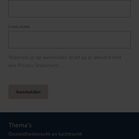
E-MAILADRES
Wanneer je op aanmelden drukt ga je akkoord met
ons
Privacy Statement
.
Aanmelden
Thema’s
Gezondheidsrecht en tuchtrecht