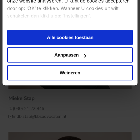
onze website analyseren. U kunt de cookies accepteren
door op: ‘OK’ te klikken. Wanneer U cookies uit wilt
schakelen dan klikt u op: ‘Instellingen’.
Alle cookies toestaan
Aanpassen
Weigeren
Mieke Stap
(030) 21 22 846
mdb.stap@kbsadvocaten.nl