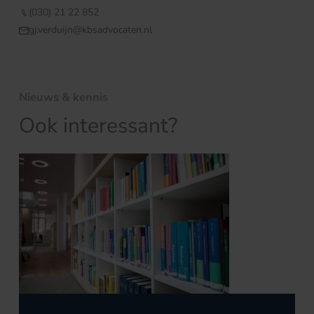
(030) 21 22 852
gj.verduijn@kbsadvocaten.nl
Nieuws & kennis
Ook interessant?