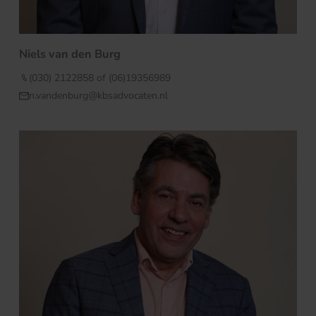
Niels van den Burg
(030) 2122858 of (06)19356989
n.vandenburg@kbsadvocaten.nl