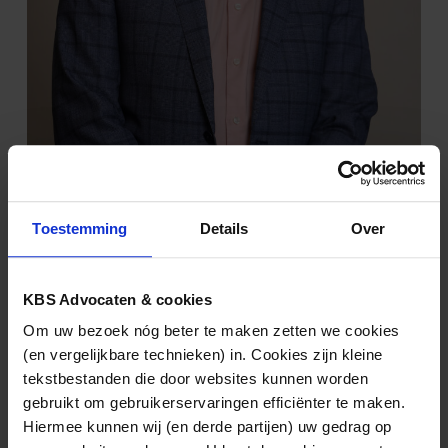
Hans Hendriks
(030) 21 22 823
Toestemming
Details
Over
hcm.hendriks@kbsadvocaten.nl
KBS Advocaten & cookies
Om uw bezoek nóg beter te maken zetten we cookies
(en vergelijkbare technieken) in. Cookies zijn kleine
tekstbestanden die door websites kunnen worden
gebruikt om gebruikerservaringen efficiënter te maken.
Hiermee kunnen wij (en derde partijen) uw gedrag op