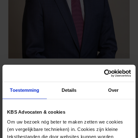
Jurriaan Verduijn
(030) 21 22 852
gj.verduijn@kbsadvocaten.nl
Toestemming
Details
Over
KBS Advocaten & cookies
Nieuws & kennis
Om uw bezoek nóg beter te maken zetten we cookies
Ook interessant?
(en vergelijkbare technieken) in. Cookies zijn kleine
tekstbestanden die door websites kunnen worden