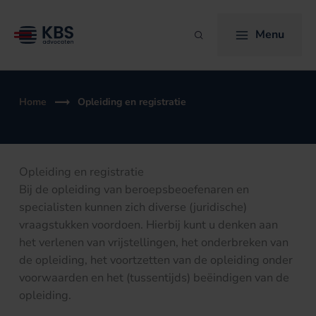
Ga
naar
Menu
Zoeken
de
inhoud
Home
Opleiding en registratie
Opleiding en registratie
Bij de opleiding van beroepsbeoefenaren en
specialisten kunnen zich diverse (juridische)
vraagstukken voordoen. Hierbij kunt u denken aan
het verlenen van vrijstellingen, het onderbreken van
de opleiding, het voortzetten van de opleiding onder
voorwaarden en het (tussentijds) beëindigen van de
opleiding.