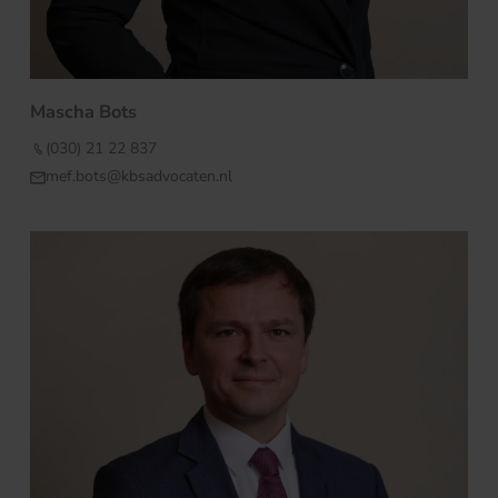
Mascha Bots
(030) 21 22 837
mef.bots@kbsadvocaten.nl