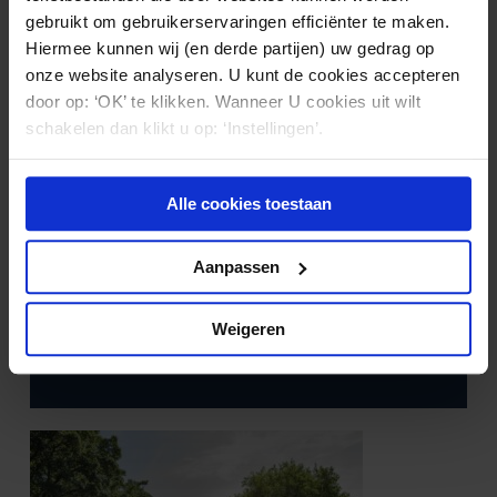
gebruikt om gebruikerservaringen efficiënter te maken.
Hiermee kunnen wij (en derde partijen) uw gedrag op
onze website analyseren. U kunt de cookies accepteren
door op: ‘OK’ te klikken. Wanneer U cookies uit wilt
schakelen dan klikt u op: ‘Instellingen’.
Alle cookies toestaan
Aanpassen
GEZONDHEIDSZORG
07.08.2026
Beledigende uitlatingen over een ziekte in
een publicatie: wie mag daarover klagen?
Weigeren