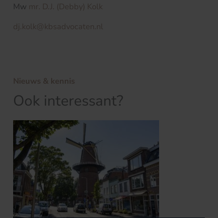
Mw
mr. D.J. (Debby) Kolk
dj.kolk@kbsadvocaten.nl
Nieuws & kennis
Ook interessant?