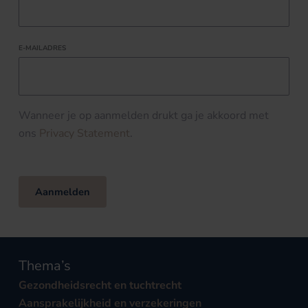
E-MAILADRES
Wanneer je op aanmelden drukt ga je akkoord met
ons
Privacy Statement
.
Aanmelden
Thema’s
Gezondheidsrecht en tuchtrecht
Aansprakelijkheid en verzekeringen