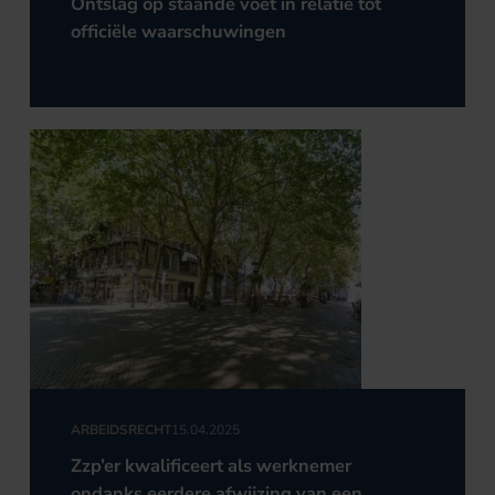
Ontslag op staande voet in relatie tot
officiële waarschuwingen
ARBEIDSRECHT
15.04.2025
Zzp’er kwalificeert als werknemer
ondanks eerdere afwijzing van een