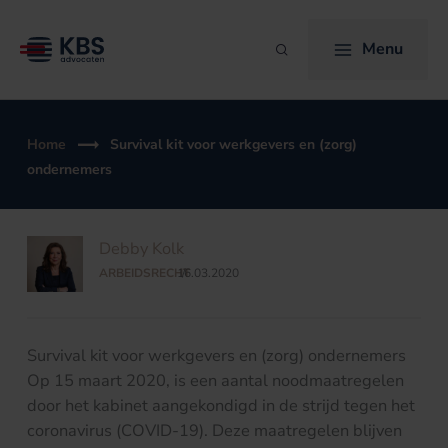
Ga
naar
Menu
Zoeken
de
inhoud
Home
Survival kit voor werkgevers en (zorg)
ondernemers
Debby Kolk
ARBEIDSRECHT
16.03.2020
/
Survival kit voor werkgevers en (zorg) ondernemers
Op 15 maart 2020, is een aantal noodmaatregelen
door het kabinet aangekondigd in de strijd tegen het
coronavirus (COVID-19). Deze maatregelen blijven