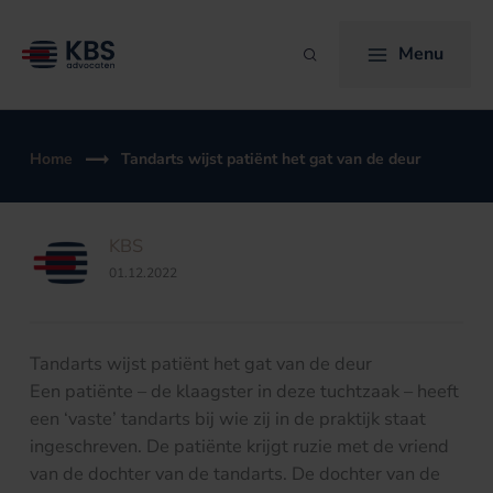
Ga
naar
Menu
Zoeken
de
inhoud
Home
Tandarts wijst patiënt het gat van de deur
KBS
01.12.2022
Tandarts wijst patiënt het gat van de deur
Een patiënte – de klaagster in deze tuchtzaak – heeft
een ‘vaste’ tandarts bij wie zij in de praktijk staat
ingeschreven. De patiënte krijgt ruzie met de vriend
van de dochter van de tandarts. De dochter van de