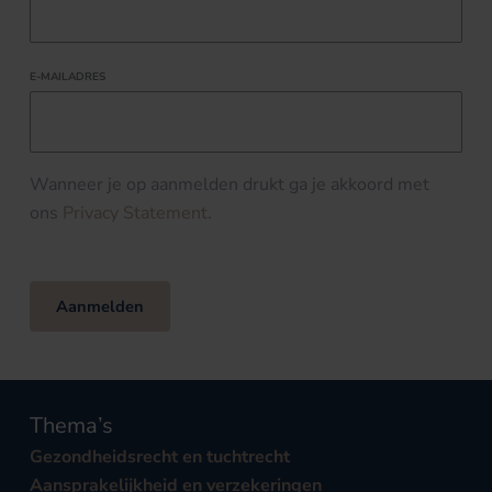
E-MAILADRES
Wanneer je op aanmelden drukt ga je akkoord met
ons
Privacy Statement
.
Aanmelden
Thema’s
Gezondheidsrecht en tuchtrecht
Aansprakelijkheid en verzekeringen