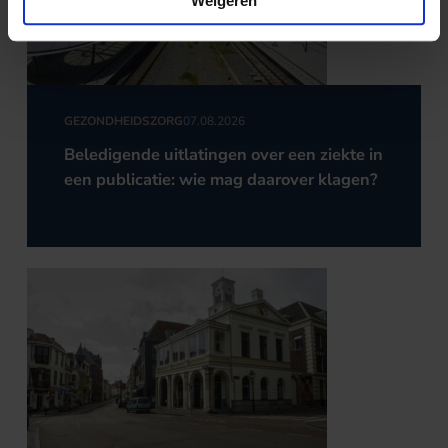
Weigeren
GEZONDHEIDSZORG
07.08.2026
Beledigende uitlatingen over een ziekte in
een publicatie: wie mag daarover klagen?