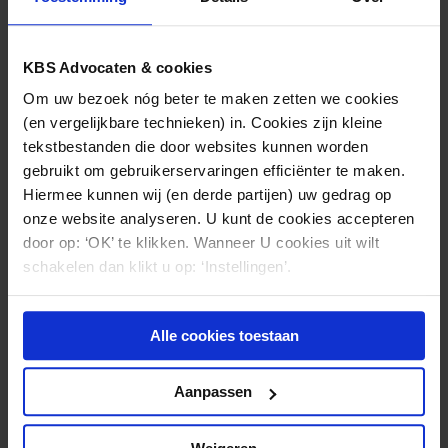
volgens het RTG ruimschoots de tijd om tot inkeer te
komen en spijt te betuigen jegens de patiënte. Al
deze omstandigheden verklaren vermoedelijk de
KBS Advocaten & cookies
relatief zware maatregel die is opgelegd. De
Om uw bezoek nóg beter te maken zetten we cookies
gevolgen van kwaadheid zijn soms veel erger dan de
(en vergelijkbare technieken) in. Cookies zijn kleine
oorzaken daarvan.
tekstbestanden die door websites kunnen worden
gebruikt om gebruikerservaringen efficiënter te maken.
Hiermee kunnen wij (en derde partijen) uw gedrag op
onze website analyseren. U kunt de cookies accepteren
door op: ‘OK’ te klikken. Wanneer U cookies uit wilt
Nieuws & kennis
schakelen dan klikt u op: ‘Instellingen’.
Ook interessant?
Alle cookies toestaan
Aanpassen