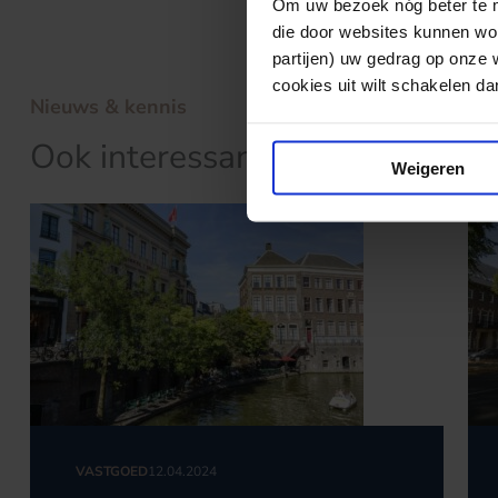
Om uw bezoek nóg beter te ma
die door websites kunnen wor
partijen) uw gedrag op onze 
cookies uit wilt schakelen dan 
Nieuws & kennis
Ook interessant?
Weigeren
VASTGOED
12.04.2024