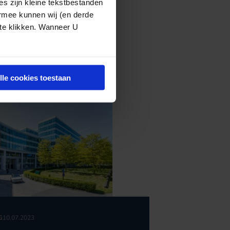
s zijn kleine tekstbestanden
ermee kunnen wij (en derde
 te klikken. Wanneer U
lle cookies toestaan
G
10.07.2023