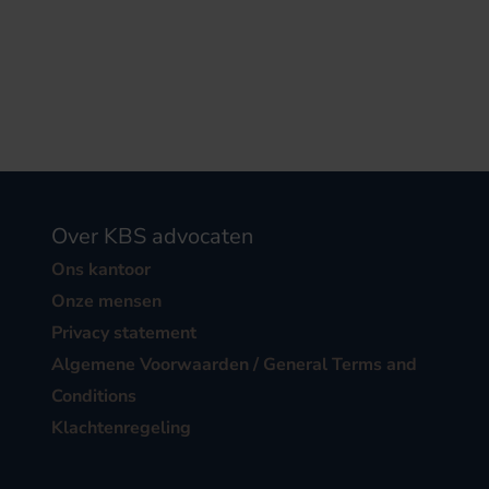
Over KBS advocaten
Ons kantoor
Onze mensen
Privacy statement
Algemene Voorwaarden / General Terms and
Conditions
Klachtenregeling