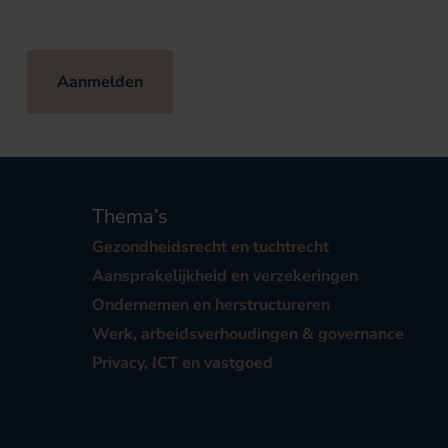
Aanmelden
Thema’s
Gezondheidsrecht en tuchtrecht
Aansprakelijkheid en verzekeringen
Ondernemen en herstructureren
Werk, arbeidsverhoudingen & governance
Privacy, ICT en vastgoed