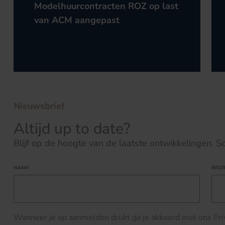
Modelhuurcontracten ROZ op last
van ACM aangepast
Nieuwsbrief
Altijd up to date?
Blijf op de hoogte van de laatste ontwikkelingen. Schr
NAAM
BEDR
Wanneer je op aanmelden drukt ga je akkoord met ons
Pr