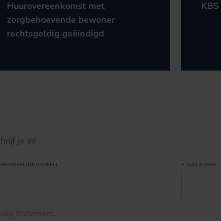
Huurovereenkomst met
KBS 
zorgbehoevende bewoner
rechtsgeldig geëindigd
ijf je in!
IJFSNAAM (OPTIONEEL)
E-MAILADRES
ivacy Statement
.