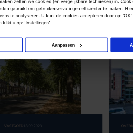
ken zetten we cookies (en vergelijkbare technieken) in. Cookie
den gebruikt om gebruikerservaringen efficiënter te maken. Hi
website analyseren. U kunt de cookies accepteren door op: ‘OK’
klikt u op: ‘Instellingen’.
Aanpassen
A
VASTGOED
18.09.2023
OVERI