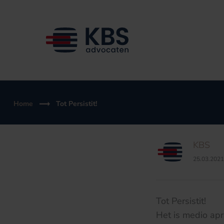
Ga
naar
de
inhoud
Home
Tot Persistit!
KBS
25.03.2021
Tot Persistit!
Het is medio apr