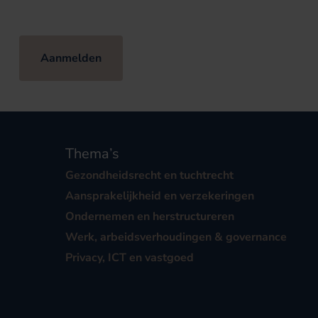
Aanmelden
Thema’s
Gezondheidsrecht en tuchtrecht
Aansprakelijkheid en verzekeringen
Ondernemen en herstructureren
Werk, arbeidsverhoudingen & governance
Privacy, ICT en vastgoed