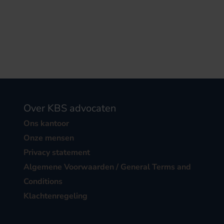
Over KBS advocaten
Ons kantoor
Onze mensen
Privacy statement
Algemene Voorwaarden / General Terms and
Conditions
Klachtenregeling