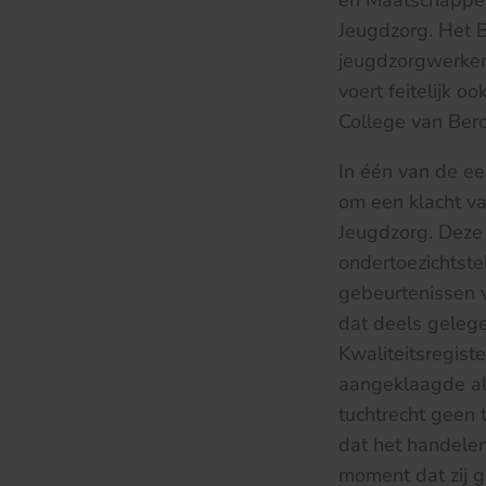
en Maatschappel
Jeugdzorg. Het 
jeugdzorgwerkers
voert feitelijk o
College van Bero
In één van de ee
om een klacht v
Jeugdzorg. Deze
ondertoezichtste
gebeurtenissen v
dat deels geleg
Kwaliteitsregist
aangeklaagde al
tuchtrecht geen
dat het handele
moment dat zij g