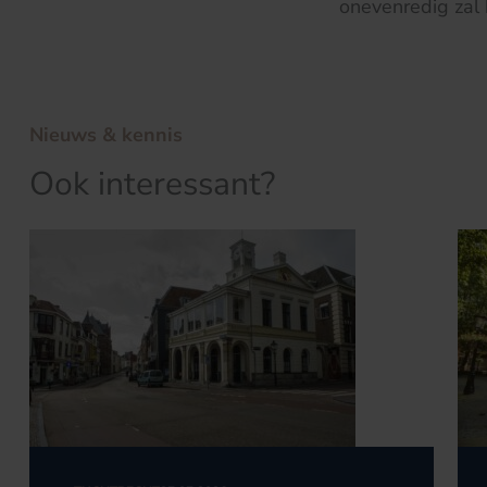
onevenredig zal b
Nieuws & kennis
Ook interessant?