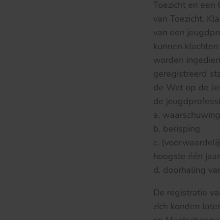
Toezicht en een 
van Toezicht. Kl
van een jeugdpro
kunnen klachten
worden ingedien
geregistreerd sta
de Wet op de Jeu
de jeugdprofess
a. waarschuwin
b. berisping
c. (voorwaardelij
hoogste één jaar
d. doorhaling van
De registratie 
zich konden late