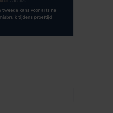
RECHT
27.03.2026
 tweede kans voor arts na
misbruik tijdens proeftijd