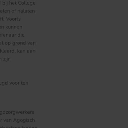
bij het College
delen of nalaten
t. Voorts
ten kunnen
efenaar die
dat op grond van
klaard, kan aan
 zijn
eugd voor ten
ugdzorgwerkers
ter van Agogisch