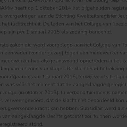
ijk werkers (BAMw). In opdracht van de Stuurgroep Pro
BAMw heeft op 1 oktober 2014 het bijgehouden registe
 overgedragen aan de Stichting Kwaliteitsregister Jeu
ok het tuchtrecht uit. De leden van het College van Toezi
ep zijn per 1 januari 2015 als zodanig benoemd.
rste zaken die werd voorgelegd aan het College van To
an een vader (zonder gezag) tegen een medewerker va
 medewerker had als gezinsvoogd opgetreden in het k
lling van de zoon van klager. De klacht had betrekking 
oorafgaande aan 1 januari 2015, terwijl voorts het gi
en was vóór het moment dat de aangeklaagde geregistr
er Jeugd (in oktober 2013). In verband hiermee is name
s verweer gevoerd, dat de klacht niet beoordeeld kon 
 terugwerkende kracht kan hebben. Subsidiair werd als
n van aangeklaagde slechts getoetst zou kunnen worde
eregistreerd stond.