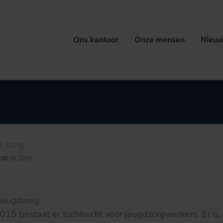
Ons kantoor
Onze mensen
Nieuw
e Jong
CHT
02.06.2015
/
 jeugdzorg
2015 bestaat er tuchtrecht voor jeugdzorgwerkers. Er is