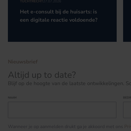
TUCHTRECHT
27.07.2026
Het e-consult bij de huisarts: is
een digitale reactie voldoende?
Nieuwsbrief
Altijd up to date?
Blijf op de hoogte van de laatste ontwikkelingen. Schr
NAAM
BEDR
Wanneer je op aanmelden drukt ga je akkoord met ons
Pr