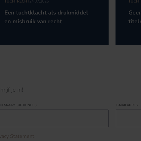
TUCHTRECHT
24.07.2026
TUCHT
Een tuchtklacht als drukmiddel
Geen
en misbruik van recht
titel
ijf je in!
IJFSNAAM (OPTIONEEL)
E-MAILADRES
ivacy Statement
.