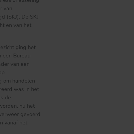
fessionalisering
r van
gd (SKJ). De SKJ
cht en van het
ezicht ging het
n een Bureau
ader van een
op
ng om handelen
eerd was in het
ns de
worden, nu het
 verweer gevoerd
n vanaf het