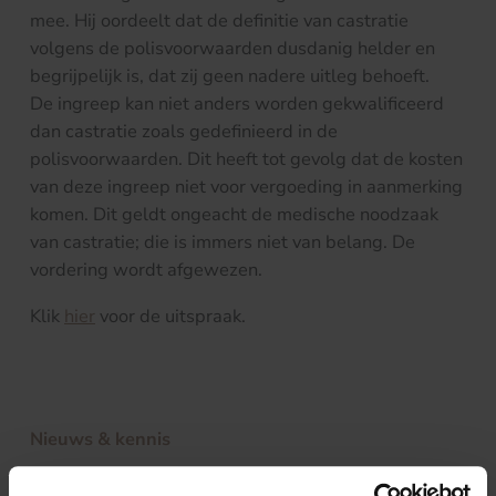
mee. Hij oordeelt dat de definitie van castratie
volgens de polisvoorwaarden dusdanig helder en
begrijpelijk is, dat zij geen nadere uitleg behoeft.
De ingreep kan niet anders worden gekwalificeerd
dan castratie zoals gedefinieerd in de
polisvoorwaarden. Dit heeft tot gevolg dat de kosten
van deze ingreep niet voor vergoeding in aanmerking
komen. Dit geldt ongeacht de medische noodzaak
van castratie; die is immers niet van belang. De
vordering wordt afgewezen.
Klik
hier
voor de uitspraak.
Nieuws & kennis
Ook interessant?