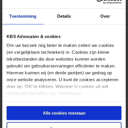
Toestemming
Details
Over
KBS Advocaten & cookies
Om uw bezoek nóg beter te maken zetten we cookies
(en vergelijkbare technieken) in. Cookies zijn kleine
tekstbestanden die door websites kunnen worden
gebruikt om gebruikerservaringen efficiënter te maken.
Hiermee kunnen wij (en derde partijen) uw gedrag op
VASTGOED
12.04.2024
onze website analyseren. U kunt de cookies accepteren
Modelhuurcontracten ROZ op last van
door op: ‘OK’ te klikken. Wanneer U cookies uit wilt
ACM aangepast
schakelen dan klikt u op: ‘Instellingen’.
Alle cookies toestaan