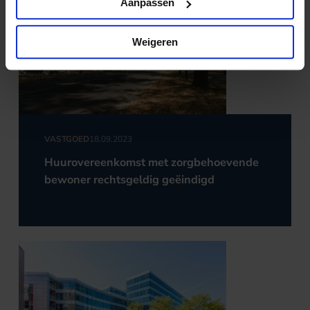
Aanpassen
Weigeren
VASTGOED
18.09.2023
Huurovereenkomst met zorgbehoevende
bewoner rechtsgeldig geëindigd