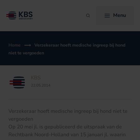
Ga
naar
Menu
Zoeken
de
inhoud
Home
Verzekeraar hoeft medische ingreep bij hond
niet te vergoeden
KBS
22.05.2014
Verzekeraar hoeft medische ingreep bij hond niet te
vergoeden
Op 20 mei jl. is gepubliceerd de uitspraak van de
Rechtbank Noord-Holland van 15 januari jl. waarin