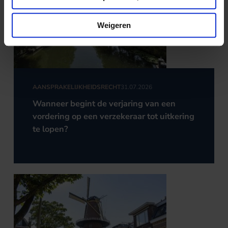
Weigeren
AANSPRAKELIJKHEIDSRECHT
31.07.2026
Wanneer begint de verjaring van een
vordering op een verzekeraar tot uitkering
te lopen?