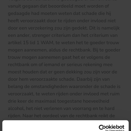
vanuit gegaan dat beoordeeld moet worden of
gedaagde had moeten weten dat schade die hij
heeft veroorzaakt door te rijden onder invloed niet
door een verzekering zou zijn gedekt. Dit is namelijk
een ander, strenger criterium dan het criterium van
artikel 15 lid 1 WAM, te weten het te goeder trouw
mogen aannemen, aldus de rechtbank. Bij te goeder
trouw mogen aannemen gaat het er volgens de
rechtbank om of iemand er serieus rekening mee
moest houden dat er geen dekking zou zijn voor de
door hem veroorzaakte schade. Daarbij zijn van
belang de omstandigheden waaronder de schade is
veroorzaakt, te weten rijden onder invloed met ruim
drie keer de maximaal toegestane hoeveelheid
alcohol, het niet verlenen van voorrang en te hard
rijden. Naar het oordeel van de rechtbank reikt de
bescherming van de goede trouw niet zover dat
gedaagde er op mocht vertrouwen dat zijn