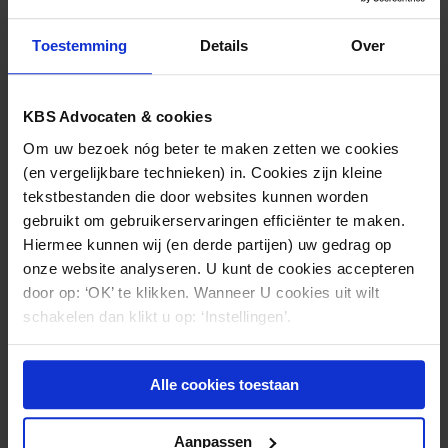
aansprakelijkheid door de verzekering werd gedekt
(ook) in het geval dat hij zich schuldig zou maken aan
Toestemming
Details
Over
een misdrijf, zoals het rijden onder invloed artikel 8
lid 2 WVW.
KBS Advocaten & cookies
De rechtbank komt dan ook tot het oordeel dat
Om uw bezoek nóg beter te maken zetten we cookies
gedaagde de schade die Achmea aan de
(en vergelijkbare technieken) in. Cookies zijn kleine
benadeelde heeft vergoed, dient terug te betalen.
tekstbestanden die door websites kunnen worden
gebruikt om gebruikerservaringen efficiënter te maken.
Hiermee kunnen wij (en derde partijen) uw gedrag op
onze website analyseren. U kunt de cookies accepteren
door op: ‘OK’ te klikken. Wanneer U cookies uit wilt
Nieuws & kennis
schakelen dan klikt u op: ‘Instellingen’.
Ook interessant?
Alle cookies toestaan
Aanpassen