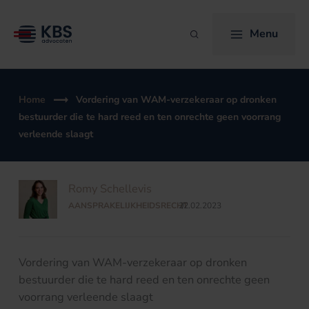
Ga
naar
Menu
Zoeken
de
inhoud
Home
Vordering van WAM-verzekeraar op dronken
bestuurder die te hard reed en ten onrechte geen voorrang
verleende slaagt
Romy Schellevis
AANSPRAKELIJKHEIDSRECHT
22.02.2023
/
Vordering van WAM-verzekeraar op dronken
bestuurder die te hard reed en ten onrechte geen
voorrang verleende slaagt