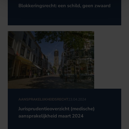
AANSPRAKELIJKHEID
Blokkeringsrecht: een schild, geen zwaard
AANSPRAKELIJKHEIDSRECHT
23.04.2024
Jurisprudentieoverzicht (medische)
aansprakelijkheid maart 2024