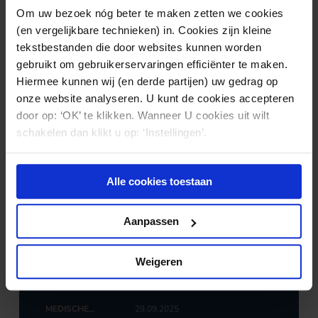
afgerond, er volgt nog een definitieve beslissing.
Om uw bezoek nóg beter te maken zetten we cookies
(en vergelijkbare technieken) in. Cookies zijn kleine
tekstbestanden die door websites kunnen worden
gebruikt om gebruikerservaringen efficiënter te maken.
Nieuws & kennis
Hiermee kunnen wij (en derde partijen) uw gedrag op
onze website analyseren. U kunt de cookies accepteren
Ook interessant?
door op: ‘OK’ te klikken. Wanneer U cookies uit wilt
schakelen dan klikt u op: ‘Instellingen’.
Alle cookies toestaan
Aanpassen
Weigeren
MEDISCHE
29.09.2025