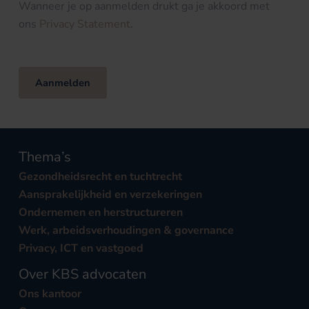
Wanneer je op aanmelden drukt ga je akkoord met
ons
Privacy Statement
.
Aanmelden
Thema’s
Gezondheidsrecht en tuchtrecht
Aansprakelijkheid en verzekeringen
Ondernemen en herstructureren
Werk, arbeidsverhoudingen & governance
Privacy, ICT en vastgoed
Over KBS advocaten
Ons kantoor