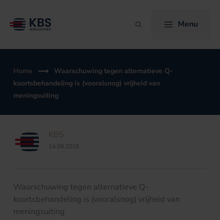
Ga
naar
Menu
Zoeken
de
inhoud
Home
Waarschuwing tegen alternatieve Q-
koortsbehandeling is (vooralsnog) vrijheid van
meningsuiting
KBS
14.09.2019
Waarschuwing tegen alternatieve Q-
koortsbehandeling is (vooralsnog) vrijheid van
meningsuiting