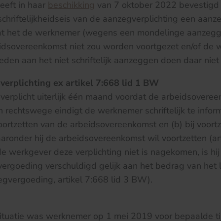
eft in haar
beschikking
van 7 oktober 2022 bevestigd 
chriftelijkheidseis van de aanzegverplichting een aan
Dat het de werknemer (wegens een mondelinge aanzeggi
idsovereenkomst niet zou worden voortgezet en/of de
eden aan het niet schriftelijk aanzeggen doen daar niet 
erplichting ex artikel 7:668 lid 1 BW
verplicht uiterlijk één maand voordat de arbeidsovere
n rechtswege eindigt de werknemer schriftelijk te infor
voortzetten van de arbeidsovereenkomst en (b) bij voortz
onder hij de arbeidsovereenkomst wil voortzetten (art
werkgever deze verplichting niet is nagekomen, is hij
ergoeding verschuldigd gelijk aan het bedrag van het 
gvergoeding, artikel 7:668 lid 3 BW).
ituatie was werknemer op 1 mei 2019 voor bepaalde tij