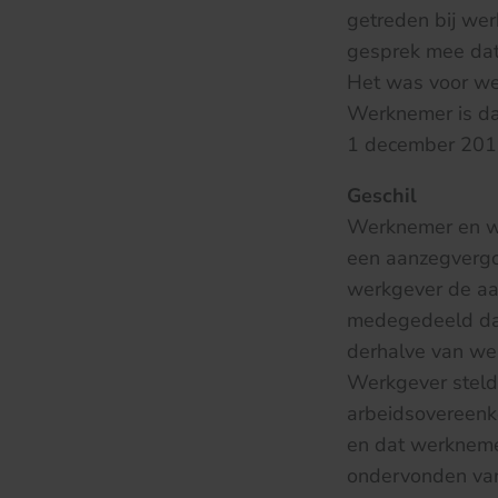
getreden bij we
gesprek mee dat
Het was voor we
Werknemer is da
1 december 201
Geschil
Werknemer en we
een aanzegvergo
werkgever de aan
medegedeeld dat
derhalve van we
Werkgever stelde
arbeidsovereenk
en dat werkneme
ondervonden van 