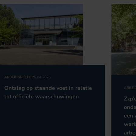
ARBEIDSRECHT
25.04.2025
Ontslag op staande voet in relatie
ARBEI
tot officiële waarschuwingen
Zzp’
onda
een 
werk
arbe