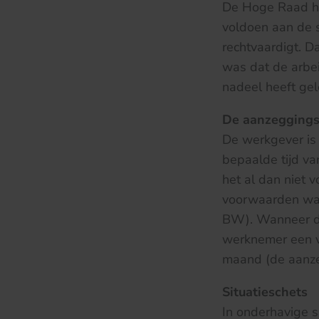
De Hoge Raad he
voldoen aan de s
rechtvaardigt. 
was dat de arbe
nadeel heeft gel
De aanzeggingsv
De werkgever is 
bepaalde tijd va
het al dan niet 
voorwaarden waar
BW). Wanneer de 
werknemer een v
maand (de aanze
Situatieschets
In onderhavige s