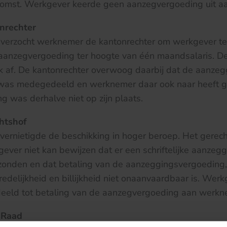
omst. Werkgever keerde geen aanzegvergoeding uit a
nrechter
 verzocht werknemer de kantonrechter om werkgever te
 aanzegvergoeding ter hoogte van één maandsalaris. De
k af. De kantonrechter overwoog daarbij dat de aanzeg
was medegedeeld en werknemer daar ook naar heeft 
 was derhalve niet op zijn plaats.
htshof
vernietigde de beschikking in hoger beroep. Het gere
gever niet kan bewijzen dat er een schriftelijke aanzegg
zonden en dat betaling van de aanzeggingsvergoeding, 
edelijkheid en billijkheid niet onaanvaardbaar is. Wer
deeld tot betaling van de aanzegvergoeding aan werkn
 Raad