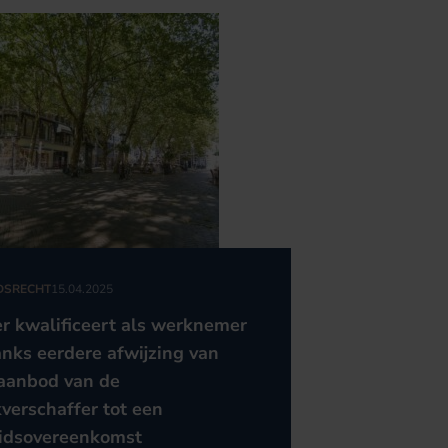
DSRECHT
15.04.2025
er kwalificeert als werknemer
nks eerdere afwijzing van
aanbod van de
verschaffer tot een
idsovereenkomst