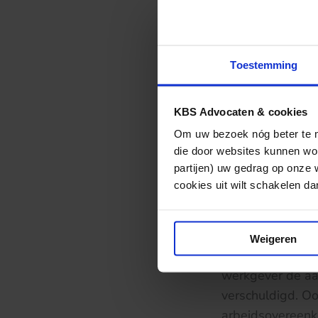
Werkgever steld
overwoog dat te
wettelijke regel 
geldt in het bij
Toestemming
wettelijke regel
beperkende werki
KBS Advocaten & cookies
in uitzonderlijk
Om uw bezoek nóg beter te ma
die door websites kunnen wor
De Hoge Raad ov
partijen) uw gedrag op onze 
lid 1 BW is van 
cookies uit wilt schakelen dan 
dat de werknemer
moet krijgen ove
heeft er bewust v
Weigeren
aanzeggen, resul
werkgever de aan
verschuldigd. O
arbeidsovereenk