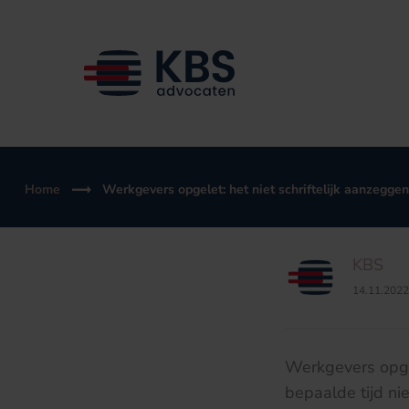
Ga
naar
de
inhoud
Home
Werkgevers opgelet: het niet schriftelijk aanzegge
KBS
14.11.2022
Werkgevers opgel
bepaalde tijd ni