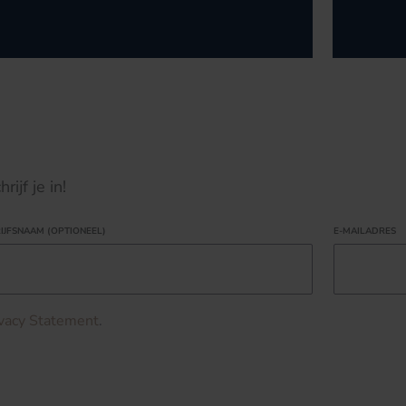
ijf je in!
IJFSNAAM (OPTIONEEL)
E-MAILADRES
ivacy Statement
.