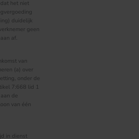
dat het niet
zegvergoeding
ng) duidelijk
 werknemer geen
aan af.
enkomst van
meren (a) over
etting, onder de
ikel 7:668 lid 1
 aan de
loon van één
d in dienst