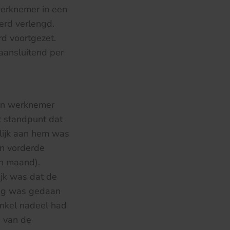
werknemer in een
rd verlengd.
d voortgezet.
aansluitend per
an werknemer
 standpunt dat
lijk aan hem was
n vorderde
én maand).
ijk was dat de
dig was gedaan
nkel nadeel had
n van de