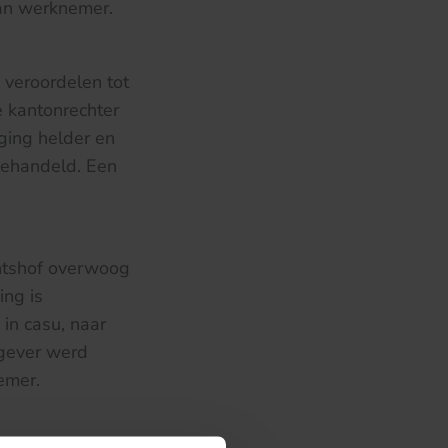
an werknemer.
 veroordelen tot
 kantonrechter
ging helder en
gehandeld. Een
chtshof overwoog
ing is
in casu, naar
kgever werd
emer.