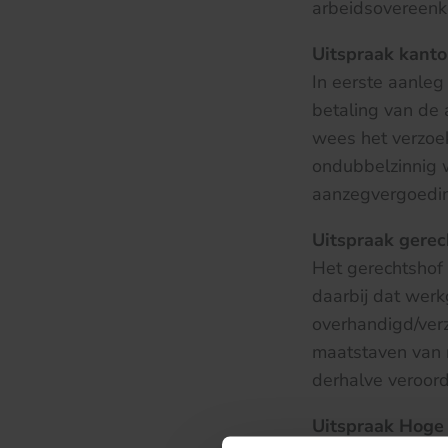
arbeidsovereenk
Uitspraak kanto
In eerste aanleg
betaling van de
wees het verzoe
ondubbelzinnig 
aanzegvergoeding
Uitspraak gerec
Het gerechtshof 
daarbij dat werk
overhandigd/ver
maatstaven van r
derhalve veroor
Uitspraak Hoge