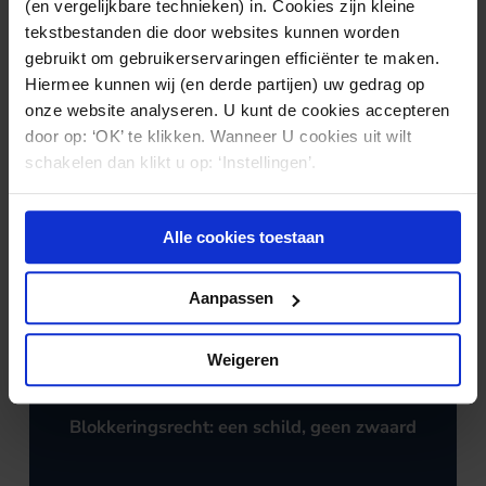
(en vergelijkbare technieken) in. Cookies zijn kleine
tekstbestanden die door websites kunnen worden
Nieuws & kennis
gebruikt om gebruikerservaringen efficiënter te maken.
Ook interessant?
Hiermee kunnen wij (en derde partijen) uw gedrag op
onze website analyseren. U kunt de cookies accepteren
door op: ‘OK’ te klikken. Wanneer U cookies uit wilt
schakelen dan klikt u op: ‘Instellingen’.
Alle cookies toestaan
Aanpassen
Weigeren
MEDISCHE
29.09.2025
AANSPRAKELIJKHEID
Blokkeringsrecht: een schild, geen zwaard