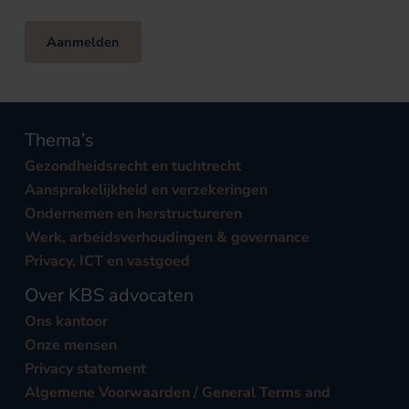
Aanmelden
Thema’s
Gezondheidsrecht en tuchtrecht
Aansprakelijkheid en verzekeringen
Ondernemen en herstructureren
Werk, arbeidsverhoudingen & governance
Privacy, ICT en vastgoed
Over KBS advocaten
Ons kantoor
Onze mensen
Privacy statement
Algemene Voorwaarden / General Terms and