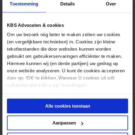
de intentieverklaring in te trekken en alle gevolgen
Toestemming
Details
Over
daarvan ongedaan te maken.
KBS Advocaten & cookies
Om uw bezoek nóg beter te maken zetten we cookies
Beschikking d.d. 20 januari 2011
(en vergelijkbare technieken) in. Cookies zijn kleine
Ondernemingskamer Gerechtshof Amsterdam (LJN:
tekstbestanden die door websites kunnen worden
BP3004
)
gebruikt om gebruikerservaringen efficiënter te maken.
Hiermee kunnen wij (en derde partijen) uw gedrag op
onze website analyseren. U kunt de cookies accepteren
door op: ‘OK’ te klikken. Wanneer U cookies uit wilt
schakelen dan klikt u op: ‘Instellingen’.
Nieuws & kennis
Ook interessant?
Alle cookies toestaan
Aanpassen