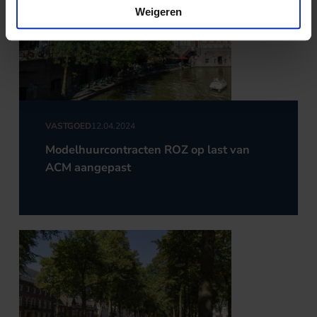
Weigeren
VASTGOED
12.04.2024
Modelhuurcontracten ROZ op last van
ACM aangepast