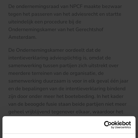
De ondernemingsraad van NPCF maakte bezwaar
tegen het passeren van het adviesrecht en startte
uiteindelijk een procedure bij de
Ondernemingskamer van het Gerechtshof
Amsterdam.
De Ondernemingskamer oordeelt dat de
intentieverklaring adviesplichtig is, omdat de
samenwerking tussen partijen zich uitstrekt over
meerdere terreinen van de organisatie, de
samenwerking duurzaam is voor in elk geval één jaar
en de bepalingen van de intentieverklaring bindend
zijn door onder meer het boetebeding. In het kader
van de beoogde fusie staan beide partijen niet meer
geheel vrijblijvend tegenover elkaar, waardoor het
adviesrecht van de ondernemingsraad straks niet
meer van wezenlijke invloed zou zijn op de fusie.
RPCF wordt verplicht het besluit tot het aangaan van