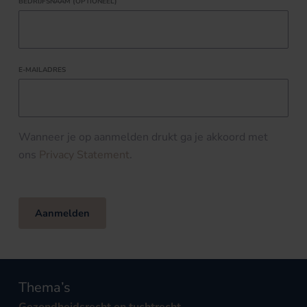
BEDRIJFSNAAM (OPTIONEEL)
E-MAILADRES
Wanneer je op aanmelden drukt ga je akkoord met
ons
Privacy Statement
.
Aanmelden
Thema’s
Gezondheidsrecht en tuchtrecht