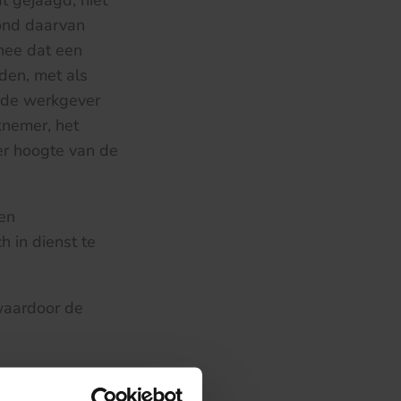
 gejaagd, niet
rond daarvan
mee dat een
den, met als
p de werkgever
knemer, het
er hoogte van de
en
 in dienst te
waardoor de
;
oeten