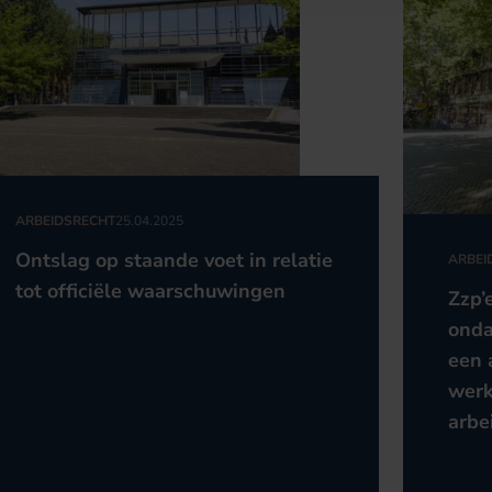
ARBEIDSRECHT
25.04.2025
Ontslag op staande voet in relatie
ARBEI
tot officiële waarschuwingen
Zzp’
onda
een 
werk
arbe