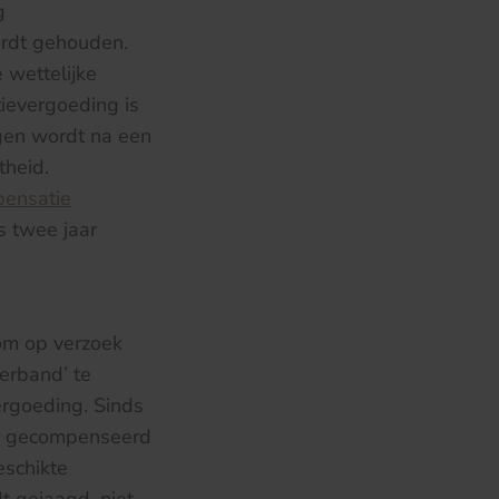
g
ordt gehouden.
 wettelijke
tievergoeding is
gen wordt na een
theid.
ensatie
s twee jaar
 om op verzoek
erband’ te
ergoeding. Sinds
en gecompenseerd
eschikte