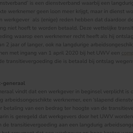
nstverband’ is een dienstverband waarbij een langduri
kte werknemer geen loon meer krijgt, maar in dienst w
n werkgever als (enige) reden hebben dat daardoor de
ing niet hoeft te worden betaald. Deze wettelijke transi
eding waarop een werknemer recht heeft als hij ontsla
n 2 jaar of langer, ook na langdurige arbeidsongeschik
en met ingang van 1 april 2020 bij het UWV een
comp
e transitievergoeding die is betaald bij ontslag wegen
t-generaal
raal vindt dat een werkgever in beginsel verplicht is
ig arbeidsongeschikte werknemer, een ‘slapend dienstv
 betaling van een bedrag ter hoogte van de transitiev
aarin is geregeld dat werkgevers door het UWV word
n de transitievergoeding aan een langdurig arbeidsong