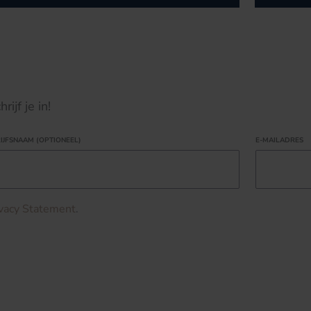
ijf je in!
IJFSNAAM (OPTIONEEL)
E-MAILADRES
ivacy Statement
.