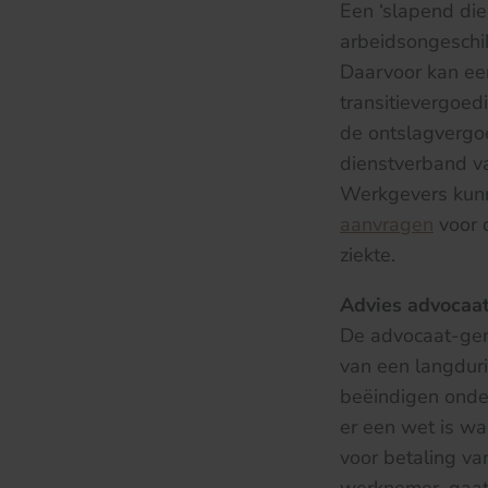
Een ‘slapend die
arbeidsongeschi
Daarvoor kan ee
transitievergoed
de ontslagvergo
dienstverband va
Werkgevers kunn
aanvragen
voor d
ziekte.
Advies advocaa
De advocaat-gene
van een langdur
beëindigen onder
er een wet is w
voor betaling va