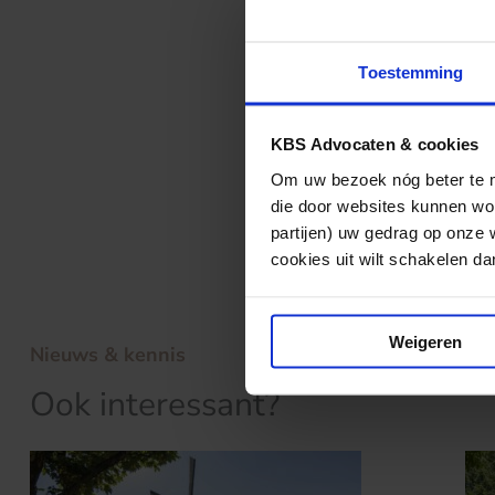
voorfinancieren 
het niet (geheel
mogelijke andere
Toestemming
werknemer, ande
betalen.
KBS Advocaten & cookies
Om uw bezoek nóg beter te ma
Uitspraak Hoge
die door websites kunnen wor
Het is nog niet
partijen) uw gedrag op onze 
cookies uit wilt schakelen dan 
Weigeren
Nieuws & kennis
Ook interessant?