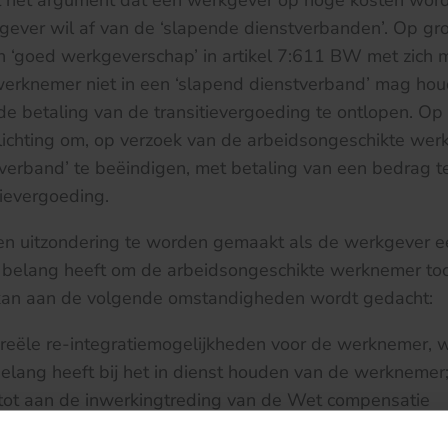
 het argument dat een werkgever op hoge kosten wordt
gever wil af van de ‘slapende dienstverbanden’. Op g
n ‘goed werkgeverschap’ in artikel 7:611 BW met zich 
erknemer niet in een ‘slapend dienstverband’ mag hou
e betaling van de transitievergoeding te ontlopen. O
lichting om, op verzoek van de arbeidsongeschikte wer
verband’ te beëindigen, met betaling van een bedrag t
tievergoeding.
een uitzondering te worden gemaakt als de werkgever e
 belang heeft om de arbeidsongeschikte werknemer toch
 kan aan de volgende omstandigheden wordt gedacht:
 reële re-integratiemogelijkheden voor de werknemer, 
lang heeft bij het in dienst houden van de werknemer
 tot aan de inwerkingtreding van de Wet compensatie
ing: financiële problemen van de werkgever door het m