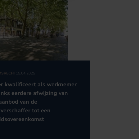
DSRECHT
15.04.2025
er kwalificeert als werknemer
nks eerdere afwijzing van
aanbod van de
verschaffer tot een
idsovereenkomst