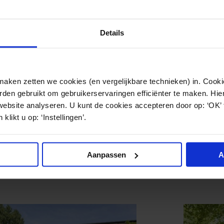
van de transitievergoeding;
 of gedeeltelijk) gecompenseerd krijgen van de transiti
 belangen van de werkgever bij het in dienst houden 
Details
rs dan de enkele wens om de transitievergoeding niet
ken zetten we cookies (en vergelijkbare technieken) in. Cookie
 Raad
den gebruikt om gebruikerservaringen efficiënter te maken. Hi
 bekend wanneer de Hoge Raad uitspraak doet.
website analyseren. U kunt de cookies accepteren door op: ‘OK’
klikt u op: ‘Instellingen’.
Aanpassen
A