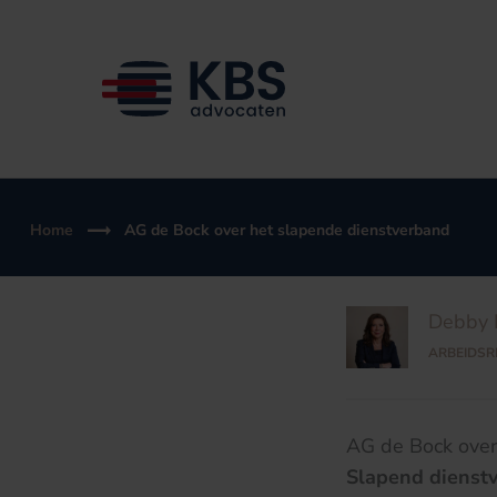
Ga
naar
de
inhoud
Home
AG de Bock over het slapende dienstverband
Debby 
ARBEIDSR
AG de Bock over
Slapend dienst