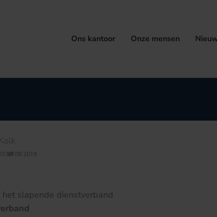
Ons kantoor
Onze mensen
Nieuw
Kolk
ECHT
18.09.2019
/
 het slapende dienstverband
verband