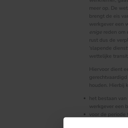
werknemer, gaat
meer op. De wet
brengt de eis va
werkgever een w
enige
reden om d
rust dus de verp
‘slapende dienst
wettelijke transi
Hiervoor dient 
gerechtvaardigd
houden. Hierbij
het bestaan van
werkgever een be
voor de periode
transitievergoed