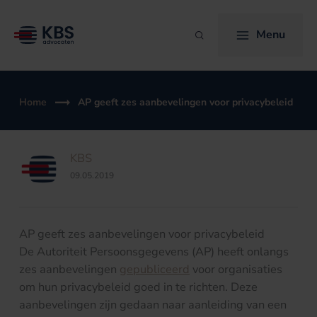
Ga
naar
Menu
Zoeken
de
inhoud
Home
AP geeft zes aanbevelingen voor privacybeleid
KBS
09.05.2019
AP geeft zes aanbevelingen voor privacybeleid
De Autoriteit Persoonsgegevens (AP) heeft onlangs
zes aanbevelingen
gepubliceerd
voor organisaties
om hun privacybeleid goed in te richten. Deze
aanbevelingen zijn gedaan naar aanleiding van een