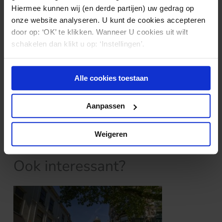
Hiermee kunnen wij (en derde partijen) uw gedrag op
De inhoud van een privacyverklaring vertoont
onze website analyseren. U kunt de cookies accepteren
overigens wel overlap met de inhoud van een
door op: ‘OK’ te klikken. Wanneer U cookies uit wilt
gegevensbeschermingsbeleid. In een
schakelen dan klikt u op: ‘Instellingen’.
privacyverklaring komen veel dezelfde onderwerpen
terug, zij het in minder detail. Een privacyverklaring
kan in die zin als uitvloeisel van
Alle cookies toestaan
gegevensbeschermingsbeleid worden beschouwd.
Aanpassen
Weigeren
Nieuws & kennis
Ook interessant?