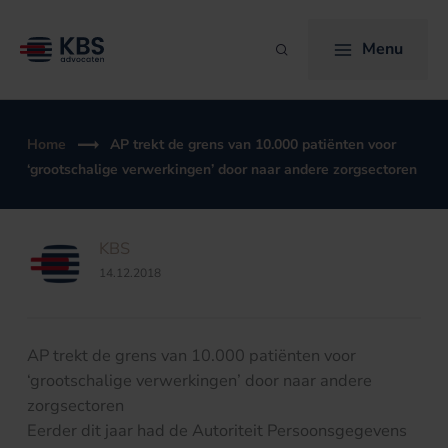
Ga
naar
Menu
Zoeken
de
inhoud
Home
AP trekt de grens van 10.000 patiënten voor
‘grootschalige verwerkingen’ door naar andere zorgsectoren
KBS
14.12.2018
AP trekt de grens van 10.000 patiënten voor
‘grootschalige verwerkingen’ door naar andere
zorgsectoren
Eerder dit jaar had de Autoriteit Persoonsgegevens