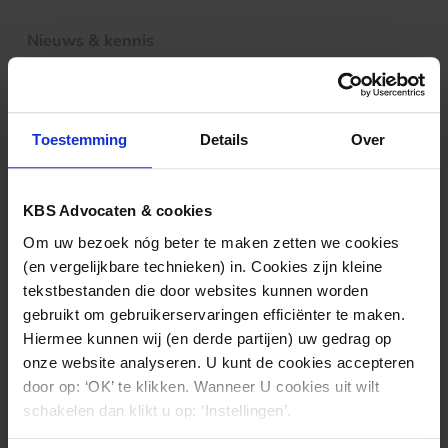
Nieuws & kennis
Ook interessant?
Toestemming
Details
Over
KBS Advocaten & cookies
Om uw bezoek nóg beter te maken zetten we cookies
(en vergelijkbare technieken) in. Cookies zijn kleine
tekstbestanden die door websites kunnen worden
gebruikt om gebruikerservaringen efficiënter te maken.
Hiermee kunnen wij (en derde partijen) uw gedrag op
PRIVACY
19.06.2025
onze website analyseren. U kunt de cookies accepteren
door op: ‘OK’ te klikken. Wanneer U cookies uit wilt
AP hoeft niet handhavend op te treden
schakelen dan klikt u op: ‘Instellingen’.
tegen het Regionaal Tuchtcollege voor de
Gezondheidszorg te Zwolle