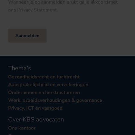
Wanneer je op aanmelden drukt ga je akkoord met
ons
Privacy Statement
.
Aanmelden
Thema’s
Gezondheidsrecht en tuchtrecht
Aansprakelijkheid en verzekeringen
Ondernemen en herstructureren
Werk, arbeidsverhoudingen & governance
Privacy, ICT en vastgoed
Over KBS advocaten
Ons kantoor