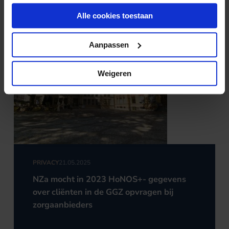
Alle cookies toestaan
Aanpassen
Weigeren
PRIVACY
21.05.2025
NZa mocht in 2023 HoNOS+- gegevens
over cliënten in de GGZ opvragen bij
zorgaanbieders