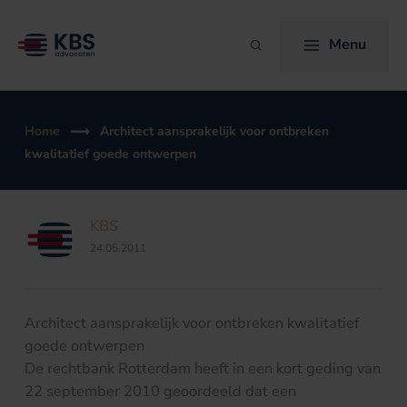
Ga
naar
Menu
Zoeken
de
inhoud
Home
Architect aansprakelijk voor ontbreken
kwalitatief goede ontwerpen
KBS
24.05.2011
Architect aansprakelijk voor ontbreken kwalitatief
goede ontwerpen
De rechtbank Rotterdam heeft in een kort geding van
22 september 2010 geoordeeld dat een