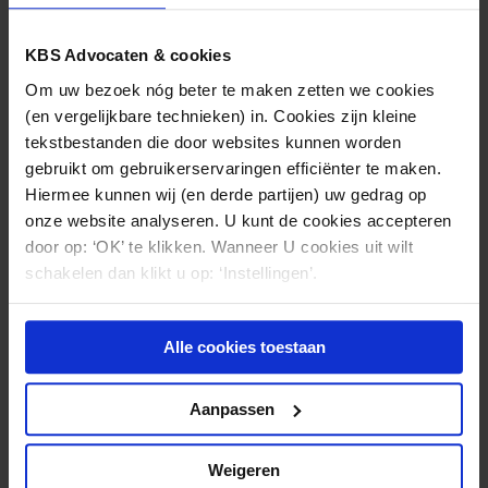
KBS Advocaten & cookies
Om uw bezoek nóg beter te maken zetten we cookies
(en vergelijkbare technieken) in. Cookies zijn kleine
KBS
tekstbestanden die door websites kunnen worden
(030) 21 22 800
gebruikt om gebruikerservaringen efficiënter te maken.
Hiermee kunnen wij (en derde partijen) uw gedrag op
onze website analyseren. U kunt de cookies accepteren
door op: ‘OK’ te klikken. Wanneer U cookies uit wilt
Nieuws & kennis
schakelen dan klikt u op: ‘Instellingen’.
Ook interessant?
Alle cookies toestaan
Aanpassen
Weigeren