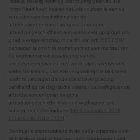
redelijk belang heeft bij voortduring daarvan. De
Hoge Raad heeft beslist dat, als voldaan is aan de
vereisten voor beëindiging van de
arbeidsovereenkomst wegens langdurige
arbeidsongeschiktheid, een werkgever op grond van
goed werkgeverschap in de zin van art. 7:611 BW
gehouden is om in te stemmen met een voorstel van
de werknemer tot
beëindiging van de
arbeidsovereenkomst met wederzijds goedvinden
,
onder toekenning van een vergoeding die niet meer
hoeft te bedragen dan de transitievergoeding
berekend op de dag na die waarop de werkgever de
arbeidsovereenkomst wegens
arbeidsongeschiktheid van de werknemer zou
kunnen (doen) beëindigen (
HR 8 november 2019,
ECLI:NL:HR:2019:1734
).
De situatie zoals bedoeld in de Xella-uitspraak doet
zich in deze zaak echter niet voor. Werkgever heeft