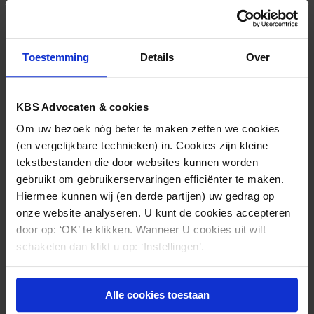
Deze zaak illustreert dat als de
arbeidsovereenkomst wordt beëindigd wegens
langdurige ziekte van de werknemer, de werkgever
Toestemming
Details
Over
twee opties heeft tot beëindiging van de
arbeidsovereenkomst, met elk mogelijk een andere
KBS Advocaten & cookies
uitkomst voor de hoogte van de transitievergoeding.
In het geval werkgever en werknemer na verstrijking
Om uw bezoek nóg beter te maken zetten we cookies
van de wachttijd (veelal 104 weken, of bij
(en vergelijkbare technieken) in. Cookies zijn kleine
loonsanctie +52 weken) de arbeidsovereenkomst
tekstbestanden die door websites kunnen worden
met wederzijds goedvinden beëindigen, heeft de
gebruikt om gebruikerservaringen efficiënter te maken.
werknemer recht op een transitievergoeding,
Hiermee kunnen wij (en derde partijen) uw gedrag op
onze website analyseren. U kunt de cookies accepteren
berekend tot aan de dag waarop de werkgever
door op: ‘OK’ te klikken. Wanneer U cookies uit wilt
wegens arbeidsongeschiktheid van de werknemer
schakelen dan klikt u op: ‘Instellingen’.
de arbeidsovereenkomst zou kunnen (doen)
beëindigen (de dag na ommekomst van de
loondoorbetalingsverplichting). Indien de werkgever
Alle cookies toestaan
de arbeidsovereenkomst via artikel 7:669 lid 3 onder