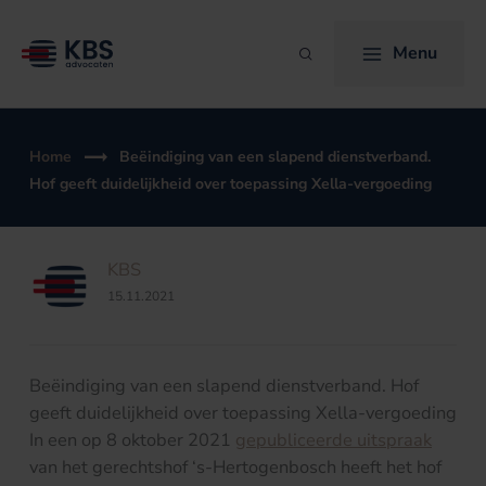
Ga
naar
Menu
Zoeken
de
inhoud
Home
Beëindiging van een slapend dienstverband.
Hof geeft duidelijkheid over toepassing Xella-vergoeding
KBS
15.11.2021
Beëindiging van een slapend dienstverband. Hof
geeft duidelijkheid over toepassing Xella-vergoeding
In een op 8 oktober 2021
gepubliceerde uitspraak
van het gerechtshof ‘s-Hertogenbosch heeft het hof