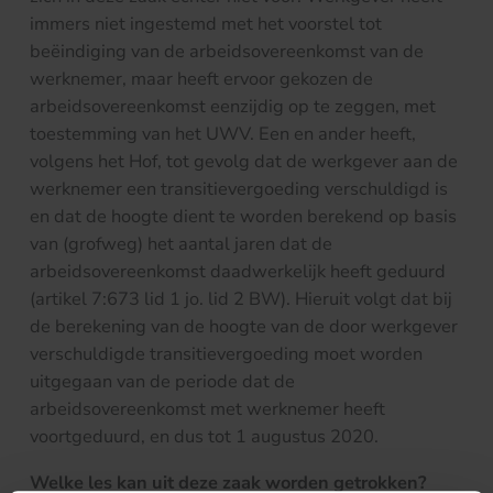
immers niet ingestemd met het voorstel tot
beëindiging van de arbeidsovereenkomst van de
werknemer, maar heeft ervoor gekozen de
arbeidsovereenkomst eenzijdig op te zeggen, met
toestemming van het UWV. Een en ander heeft,
volgens het Hof, tot gevolg dat de werkgever aan de
werknemer een transitievergoeding verschuldigd is
en dat de hoogte dient te worden berekend op basis
van (grofweg) het aantal jaren dat de
arbeidsovereenkomst daadwerkelijk heeft geduurd
(artikel 7:673 lid 1 jo. lid 2 BW). Hieruit volgt dat bij
de berekening van de hoogte van de door werkgever
verschuldigde transitievergoeding moet worden
uitgegaan van de periode dat de
arbeidsovereenkomst met werknemer heeft
voortgeduurd, en dus tot 1 augustus 2020.
Welke les kan uit deze zaak worden getrokken?