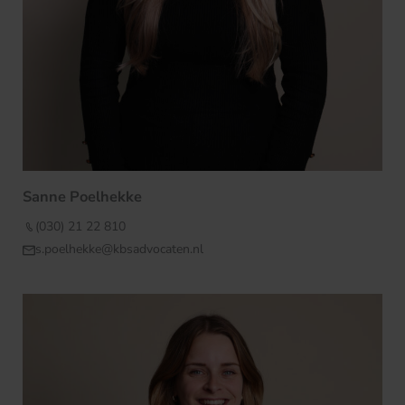
Sanne Poelhekke
(030) 21 22 810
s.poelhekke@kbsadvocaten.nl