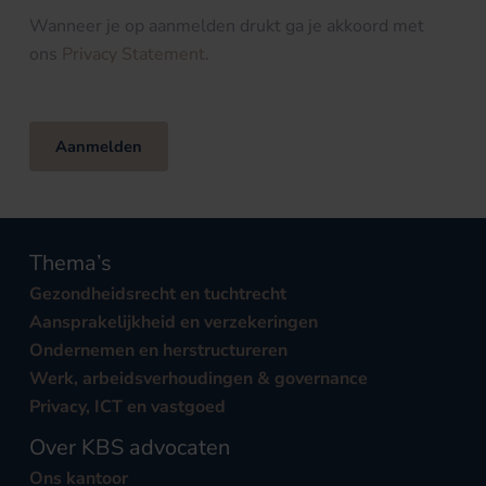
Wanneer je op aanmelden drukt ga je akkoord met
ons
Privacy Statement
.
Aanmelden
Thema’s
Gezondheidsrecht en tuchtrecht
Aansprakelijkheid en verzekeringen
Ondernemen en herstructureren
Werk, arbeidsverhoudingen & governance
Privacy, ICT en vastgoed
Over KBS advocaten
Ons kantoor