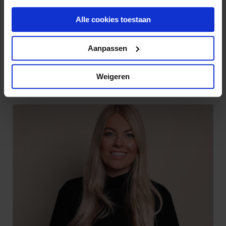
Alle cookies toestaan
Aanpassen
Romy Schellevis
(030) 21 22 814
Weigeren
r.schellevis@kbsadvocaten.nl