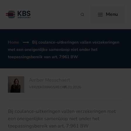
Ga
naar
Menu
Zoeken
de
inhoud
Home
Bij coulance-uitkeringen vallen verzekeringen
met een oneigenlijke samenloop niet onder het
toepassingsbereik van art. 7:961 BW
Amber Messchaert
VERZEKERINGSRECHT
15.01.2026
/
Bij coulance-uitkeringen vallen verzekeringen met
een oneigenlijke samenloop niet onder het
toepassingsbereik van art. 7:961 BW