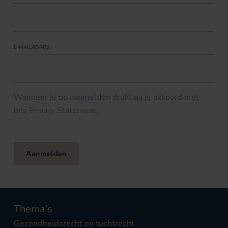
E-MAILADRES
Wanneer je op aanmelden drukt ga je akkoord met
ons
Privacy Statement
.
Aanmelden
Thema’s
Gezondheidsrecht en tuchtrecht