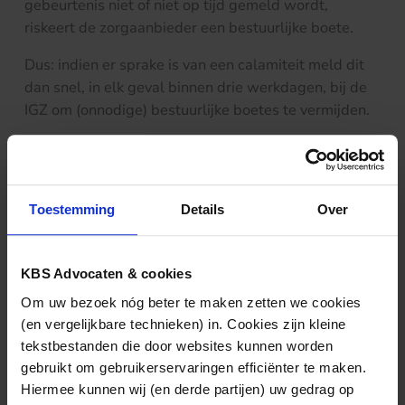
gebeurtenis niet of niet op tijd gemeld wordt,
riskeert de zorgaanbieder een bestuurlijke boete.
Dus: indien er sprake is van een calamiteit meld dit
dan snel, in elk geval binnen drie werkdagen, bij de
IGZ om (onnodige) bestuurlijke boetes te vermijden.
Klik
hier
voor de uitspraak.
Toestemming
Details
Over
Nieuws & kennis
KBS Advocaten & cookies
Ook interessant?
Om uw bezoek nóg beter te maken zetten we cookies
(en vergelijkbare technieken) in. Cookies zijn kleine
tekstbestanden die door websites kunnen worden
gebruikt om gebruikerservaringen efficiënter te maken.
Hiermee kunnen wij (en derde partijen) uw gedrag op