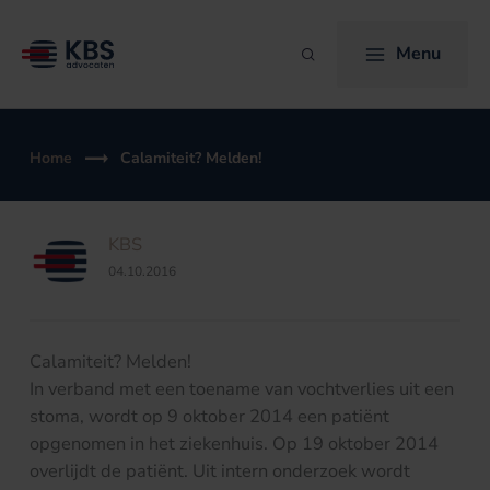
Ga
naar
Menu
Zoeken
de
inhoud
Home
Calamiteit? Melden!
KBS
04.10.2016
Calamiteit? Melden!
In verband met een toename van vochtverlies uit een
stoma, wordt op 9 oktober 2014 een patiënt
opgenomen in het ziekenhuis. Op 19 oktober 2014
overlijdt de patiënt. Uit intern onderzoek wordt