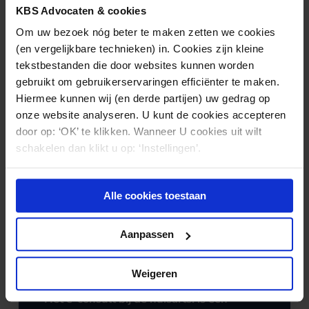
KBS Advocaten & cookies
GEZONDHEIDSZORG
07.08.2026
Om uw bezoek nóg beter te maken zetten we cookies
Beledigende uitlatingen over een ziekte in
(en vergelijkbare technieken) in. Cookies zijn kleine
een publicatie: wie mag daarover klagen?
tekstbestanden die door websites kunnen worden
gebruikt om gebruikerservaringen efficiënter te maken.
Hiermee kunnen wij (en derde partijen) uw gedrag op
onze website analyseren. U kunt de cookies accepteren
door op: ‘OK’ te klikken. Wanneer U cookies uit wilt
schakelen dan klikt u op: ‘Instellingen’.
Alle cookies toestaan
Aanpassen
Weigeren
TUCHTRECHT
27.07.2026
Het e-consult bij de huisarts: is een