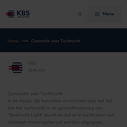
Ga
naar
Menu
Zoeken
de
inhoud
Home
Commotie over Tuchtrecht
KBS
25.06.2015
Commotie over Tuchtrecht
In de media zijn berichten verschenen over het feit
dat het tuchtrecht in de gezondheidszorg een
‘Strafrecht Light’ wordt en dat er in tuchtzaken van
minimum maatregelen zal worden uitgegaan.