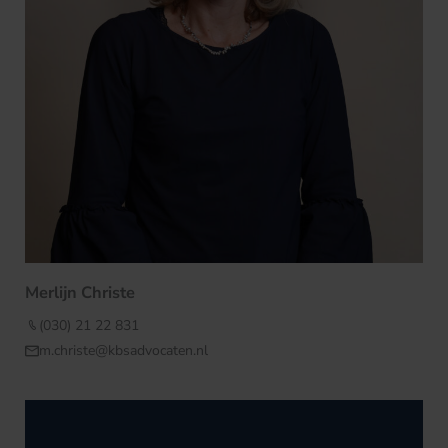
Merlijn Christe
(030) 21 22 831
m.christe@kbsadvocaten.nl