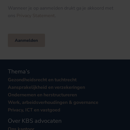
Wanneer je op aanmelden drukt ga je akkoord met
ons
Privacy Statement
.
Aanmelden
Thema’s
Gezondheidsrecht en tuchtrecht
Aansprakelijkheid en verzekeringen
Ondernemen en herstructureren
Werk, arbeidsverhoudingen & governance
Privacy, ICT en vastgoed
Over KBS advocaten
Ons kantoor