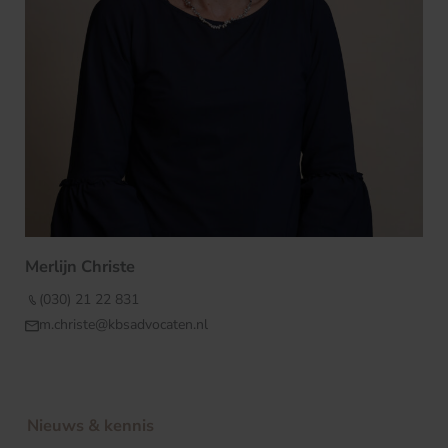
Merlijn Christe
(030) 21 22 831
m.christe@kbsadvocaten.nl
Nieuws & kennis