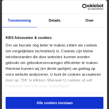
Maurice Mooibroek
(030) 212 28 38
Toestemming
Details
Over
mf.mooibroek@kbsadvocaten.nl
KBS Advocaten & cookies
Om uw bezoek nóg beter te maken zetten we cookies
(en vergelijkbare technieken) in. Cookies zijn kleine
tekstbestanden die door websites kunnen worden
gebruikt om gebruikerservaringen efficiënter te maken.
Hiermee kunnen wij (en derde partijen) uw gedrag op
onze website analyseren. U kunt de cookies accepteren
door op: ‘OK’ te klikken. Wanneer U cookies uit wilt
schakelen dan klikt u op: ‘Instellingen’.
Alle cookies toestaan