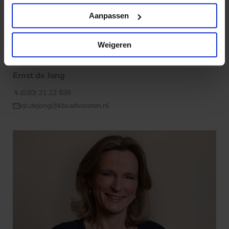
Aanpassen
Weigeren
Ernst de Jong
(030) 21 22 836
ejc.dejong@kbsadvocaten.nl