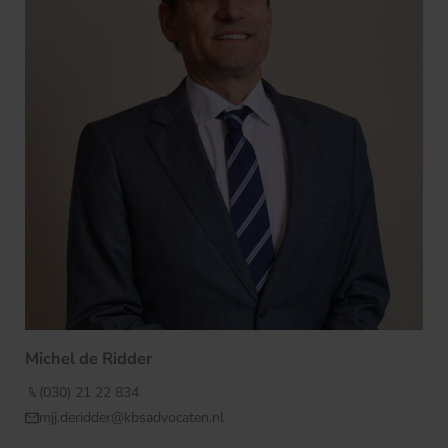
Michel de Ridder
(030) 21 22 834
mjj.deridder@kbsadvocaten.nl