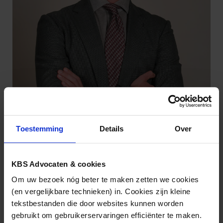
Toestemming
Details
Over
Maurice Mooibroek
(030) 212 28 38
mf.mooibroek@kbsadvocaten.nl
KBS Advocaten & cookies
Om uw bezoek nóg beter te maken zetten we cookies
(en vergelijkbare technieken) in. Cookies zijn kleine
tekstbestanden die door websites kunnen worden
gebruikt om gebruikerservaringen efficiënter te maken.