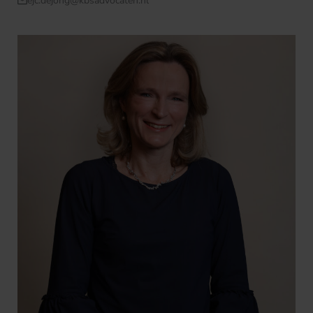
ejc.dejong@kbsadvocaten.nl