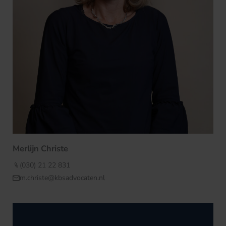
Merlijn Christe
(030) 21 22 831
m.christe@kbsadvocaten.nl