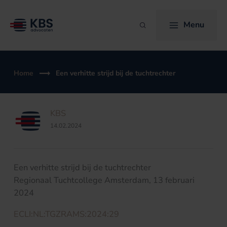
Ga
naar
Menu
Zoeken
de
inhoud
Home
Een verhitte strijd bij de tuchtrechter
KBS
14.02.2024
Een verhitte strijd bij de tuchtrechter
Regionaal Tuchtcollege Amsterdam, 13 februari
2024
ECLI:NL:TGZRAMS:2024:29