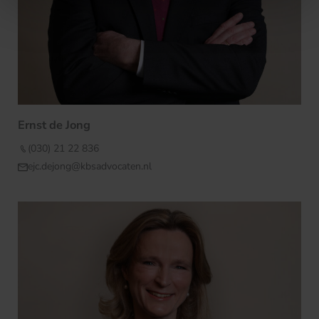
Ernst de Jong
(030) 21 22 836
ejc.dejong@kbsadvocaten.nl