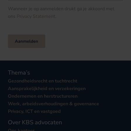
Wanneer je op aanmelden drukt ga je akkoord met
ons
Privacy Statement
.
Aanmelden
Thema’s
Gezondheidsrecht en tuchtrecht
Aansprakelijkheid en verzekeringen
Ondernemen en herstructureren
Werk, arbeidsverhoudingen & governance
Privacy, ICT en vastgoed
Over KBS advocaten
Ons kantoor