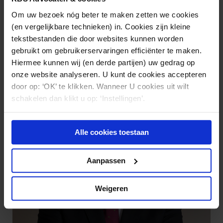
Om uw bezoek nóg beter te maken zetten we cookies
(en vergelijkbare technieken) in. Cookies zijn kleine
Maurice Mooibroek
tekstbestanden die door websites kunnen worden
(030) 212 28 38
gebruikt om gebruikerservaringen efficiënter te maken.
mf.mooibroek@kbsadvocaten.nl
Hiermee kunnen wij (en derde partijen) uw gedrag op
onze website analyseren. U kunt de cookies accepteren
door op: ‘OK’ te klikken. Wanneer U cookies uit wilt
schakelen dan klikt u op: ‘Instellingen’.
Alle cookies toestaan
Aanpassen
Weigeren