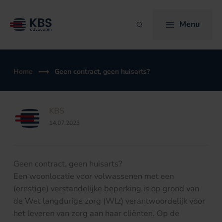
Ga
naar
Menu
Zoeken
de
inhoud
Home
Geen contract, geen huisarts?
KBS
14.07.2023
Geen contract, geen huisarts?
Een woonlocatie voor volwassenen met een
(ernstige) verstandelijke beperking is op grond van
de Wet langdurige zorg (Wlz) verantwoordelijk voor
het leveren van zorg aan haar cliënten. Op de