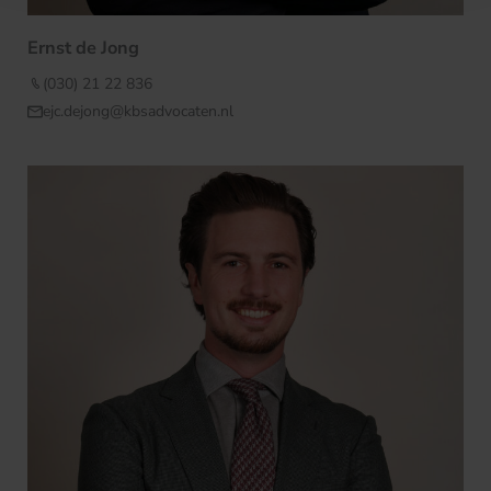
Ernst de Jong
(030) 21 22 836
ejc.dejong@kbsadvocaten.nl