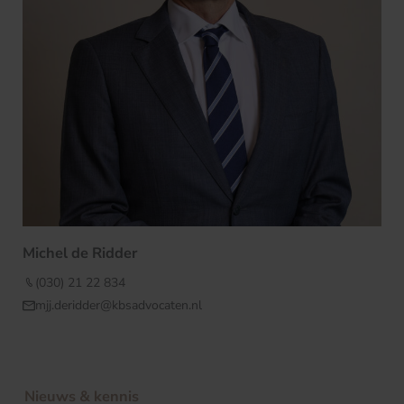
Michel de Ridder
(030) 21 22 834
mjj.deridder@kbsadvocaten.nl
Nieuws & kennis