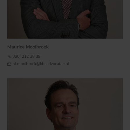
Maurice Mooibroek
(030) 212 28 38
mf.mooibroek@kbsadvocaten.nl