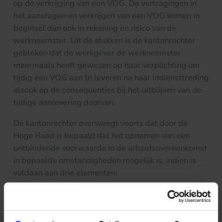
op de verkrijging van een VOG. De vertragingen in
het aanvragen en verkrijgen van een VOG komen in
beginsel dan ook in rekening en risico van de
werkneemster. Uit de stukken is de kantonrechter
gebleken dat de werkgever de werkneemster
meermaals heeft gewezen op haar verplichting om
tijdig een VOG aan te leveren na haar indiensttreding
alsook op de consequenties bij het uitblijven van de
tijdige aanlevering daarvan.
De kantonrechter overweegt voorts dat door de
Hoge Raad is bepaald dat het opnemen van een
ontbindende voorwaarde in de arbeidsovereenkomst
in bepaalde omstandigheden mogelijk is, indien is
voldaan aan drie elementen:
Het opnemen van ontbindende voorwaarde mag
geen strijdigheid opleveren met het stelsel van het
gesloten ontslagrecht;