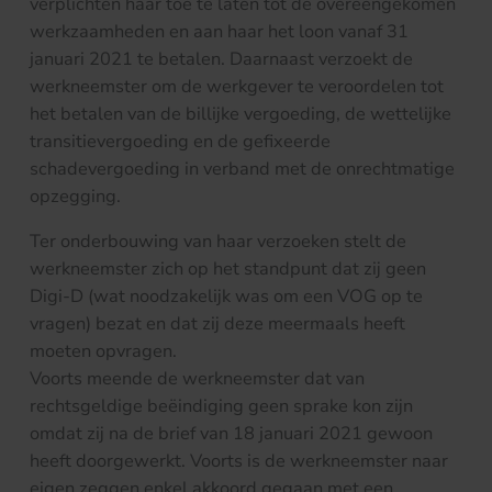
verplichten haar toe te laten tot de overeengekomen
werkzaamheden en aan haar het loon vanaf 31
januari 2021 te betalen. Daarnaast verzoekt de
werkneemster om de werkgever te veroordelen tot
het betalen van de billijke vergoeding, de wettelijke
transitievergoeding en de gefixeerde
schadevergoeding in verband met de onrechtmatige
opzegging.
Ter onderbouwing van haar verzoeken stelt de
werkneemster zich op het standpunt dat zij geen
Digi-D (wat noodzakelijk was om een VOG op te
vragen) bezat en dat zij deze meermaals heeft
moeten opvragen.
Voorts meende de werkneemster dat van
rechtsgeldige beëindiging geen sprake kon zijn
omdat zij na de brief van 18 januari 2021 gewoon
heeft doorgewerkt. Voorts is de werkneemster naar
eigen zeggen enkel akkoord gegaan met een