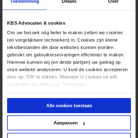
Toestemming
Details
Over
De vervulling van ontbindende voorwaarde dient
objectief te worden bepaald;
Na de op vervulling van de ontbindende voorwaarde
KBS Advocaten & cookies
moet geen invulling meer kunnen worden gegeven
Om uw bezoek nóg beter te maken zetten we cookies
aan de arbeidsovereenkomst, deze dient dus
(en vergelijkbare technieken) in. Cookies zijn kleine
inhoudsloos te zijn.
tekstbestanden die door websites kunnen worden
gebruikt om gebruikerservaringen efficiënter te maken.
De kantonrechter overweegt dat in deze kwestie aan
Hiermee kunnen wij (en derde partijen) uw gedrag op
voornoemde drie elementen is voldaan. Ten aanzien
onze website analyseren. U kunt de cookies accepteren
van het laatste element, is van belang dat de functie
door op: ‘OK’ te klikken. Wanneer U cookies uit wilt
van de werkneemster niet kan worden uitgeoefend
schakelen dan klikt u op: ‘Instellingen’.
zonder VOG, waardoor de arbeidsovereenkomst bij
gebreke van een VOG inhoudsloos wordt.
Alle cookies toestaan
Ten aanzien van het standpunt van werkneemster
dat zij na ommekomst van de termijn waarbinnen de
Aanpassen
ontbindende voorwaarde van toepassing zou zijn
heeft doorgewerkt, overweegt de kantonrechter van