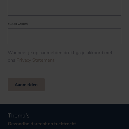
E-MAILADRES
Wanneer je op aanmelden drukt ga je akkoord met
ons
Privacy Statement
.
Aanmelden
Thema’s
Gezondheidsrecht en tuchtrecht