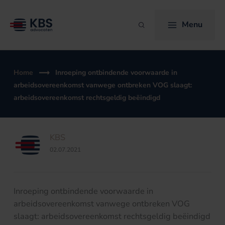
Ga
naar
Menu
Zoeken
de
inhoud
Home
Inroeping ontbindende voorwaarde in
arbeidsovereenkomst vanwege ontbreken VOG slaagt:
arbeidsovereenkomst rechtsgeldig beëindigd
KBS
02.07.2021
Inroeping ontbindende voorwaarde in
arbeidsovereenkomst vanwege ontbreken VOG
slaagt: arbeidsovereenkomst rechtsgeldig beëindigd