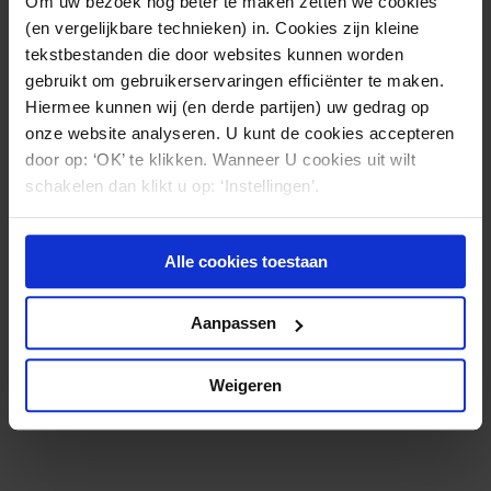
Om uw bezoek nóg beter te maken zetten we cookies
(en vergelijkbare technieken) in. Cookies zijn kleine
tekstbestanden die door websites kunnen worden
gebruikt om gebruikerservaringen efficiënter te maken.
Hiermee kunnen wij (en derde partijen) uw gedrag op
onze website analyseren. U kunt de cookies accepteren
door op: ‘OK’ te klikken. Wanneer U cookies uit wilt
schakelen dan klikt u op: ‘Instellingen’.
Alle cookies toestaan
Amber Messchaert
Aanpassen
(030) 21 22 842
Weigeren
a.messchaert@kbsadvocaten.nl