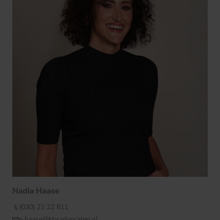
Nadia Haase
(030) 21 22 811
n.haase@kbsadvocaten.nl