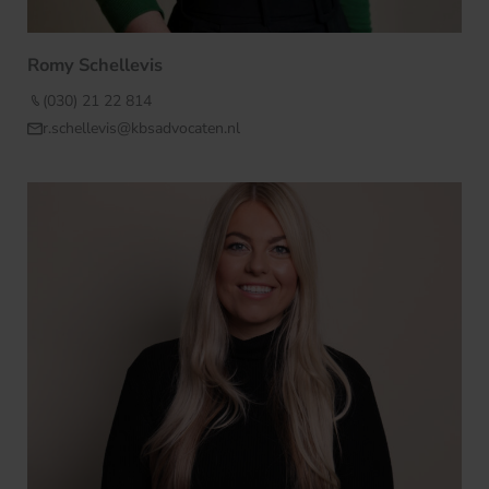
Romy Schellevis
(030) 21 22 814
r.schellevis@kbsadvocaten.nl