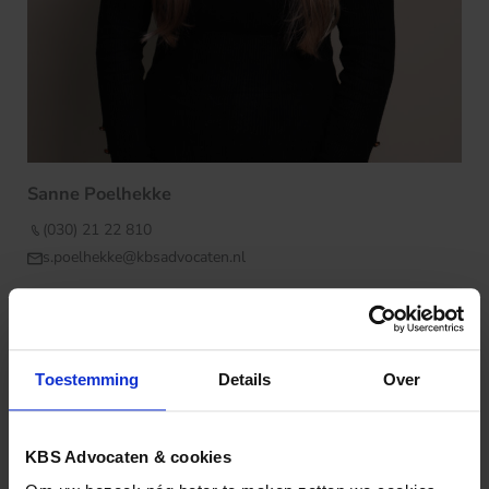
Sanne Poelhekke
(030) 21 22 810
s.poelhekke@kbsadvocaten.nl
Toestemming
Details
Over
KBS Advocaten & cookies