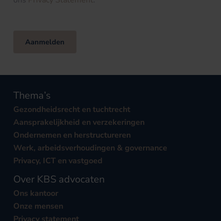
ons
Privacy Statement
.
Aanmelden
Thema’s
Gezondheidsrecht en tuchtrecht
Aansprakelijkheid en verzekeringen
Ondernemen en herstructureren
Werk, arbeidsverhoudingen & governance
Privacy, ICT en vastgoed
Over KBS advocaten
Ons kantoor
Onze mensen
Privacy statement