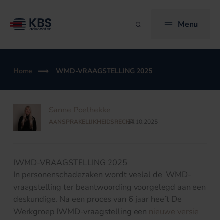
Ga
naar
Menu
Zoeken
de
inhoud
Home
IWMD-VRAAGSTELLING 2025
Sanne Poelhekke
AANSPRAKELIJKHEIDSRECHT
24.10.2025
/
IWMD-VRAAGSTELLING 2025
In personenschadezaken wordt veelal de IWMD-
vraagstelling ter beantwoording voorgelegd aan een
deskundige. Na een proces van 6 jaar heeft De
Werkgroep IWMD-vraagstelling een
nieuwe versie