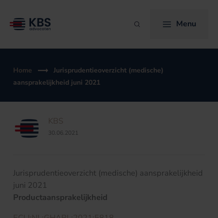
Ga
naar
Menu
Zoeken
de
inhoud
Home
Jurisprudentieoverzicht (medische)
aansprakelijkheid juni 2021
KBS
30.06.2021
Jurisprudentieoverzicht (medische) aansprakelijkheid
juni 2021
Productaansprakelijkheid
ECLI:NL:GHARL:2021:5818