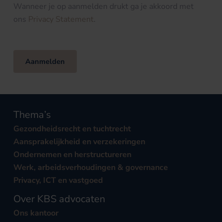
Wanneer je op aanmelden drukt ga je akkoord met
ons
Privacy Statement
.
Aanmelden
Thema’s
Gezondheidsrecht en tuchtrecht
Aansprakelijkheid en verzekeringen
Ondernemen en herstructureren
Werk, arbeidsverhoudingen & governance
Privacy, ICT en vastgoed
Over KBS advocaten
Ons kantoor