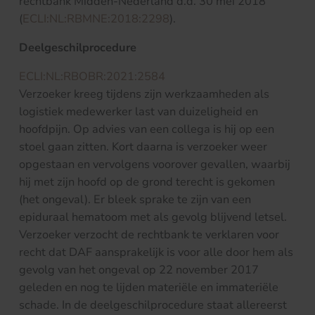
rechtbank Midden-Nederland d.d. 30 mei 2018
(
ECLI:NL:RBMNE:2018:2298
).
Deelgeschilprocedure
ECLI:NL:RBOBR:2021:2584
Verzoeker kreeg tijdens zijn werkzaamheden als
logistiek medewerker last van duizeligheid en
hoofdpijn. Op advies van een collega is hij op een
stoel gaan zitten. Kort daarna is verzoeker weer
opgestaan en vervolgens voorover gevallen, waarbij
hij met zijn hoofd op de grond terecht is gekomen
(het ongeval). Er bleek sprake te zijn van een
epiduraal hematoom met als gevolg blijvend letsel.
Verzoeker verzocht de rechtbank te verklaren voor
recht dat DAF aansprakelijk is voor alle door hem als
gevolg van het ongeval op 22 november 2017
geleden en nog te lijden materiële en immateriële
schade. In de deelgeschilprocedure staat allereerst