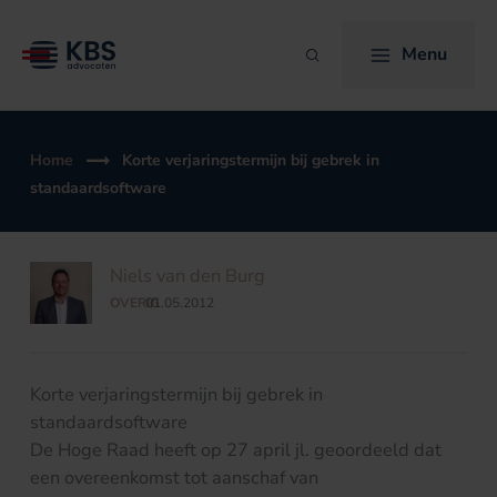
Ga
naar
Menu
Zoeken
de
inhoud
Home
Korte verjaringstermijn bij gebrek in
standaardsoftware
Niels van den Burg
OVERIG
01.05.2012
/
Korte verjaringstermijn bij gebrek in
standaardsoftware
De Hoge Raad heeft op 27 april jl. geoordeeld dat
een overeenkomst tot aanschaf van