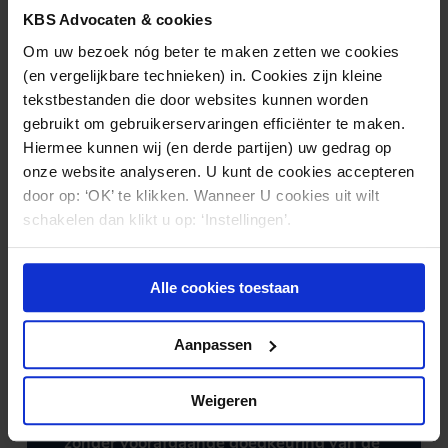
KBS Advocaten & cookies
verworpen
Om uw bezoek nóg beter te maken zetten we cookies
(en vergelijkbare technieken) in. Cookies zijn kleine
tekstbestanden die door websites kunnen worden
gebruikt om gebruikerservaringen efficiënter te maken.
Hiermee kunnen wij (en derde partijen) uw gedrag op
onze website analyseren. U kunt de cookies accepteren
door op: ‘OK’ te klikken. Wanneer U cookies uit wilt
schakelen dan klikt u op: ‘Instellingen’.
Alle cookies toestaan
Aanpassen
MARKTWERKING EN
20.06.2023
Weigeren
MEDEDINGINGSRECHT
Zorgaanbieder krijgt boete voor overname
zonder voorafgaande goedkeuring van de