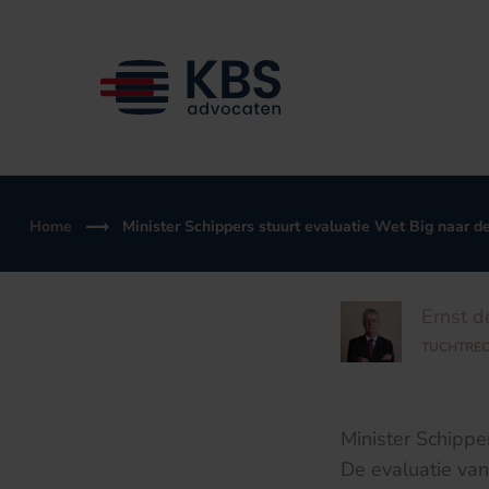
Ga
naar
de
inhoud
Home
Minister Schippers stuurt evaluatie Wet Big naar 
Ernst d
TUCHTRE
Minister Schippe
De evaluatie va