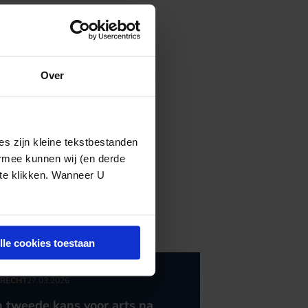
Over
s zijn kleine tekstbestanden
ermee kunnen wij (en derde
 te klikken. Wanneer U
lle cookies toestaan
RECHT
27.03.2026
 tweede kans voor arts na