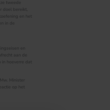
eze tweede
r doel bereikt,
toefening en het
n in de
dingseisen en
frecht aan de
 in hoeverre dat
Mw. Minister
actie op het