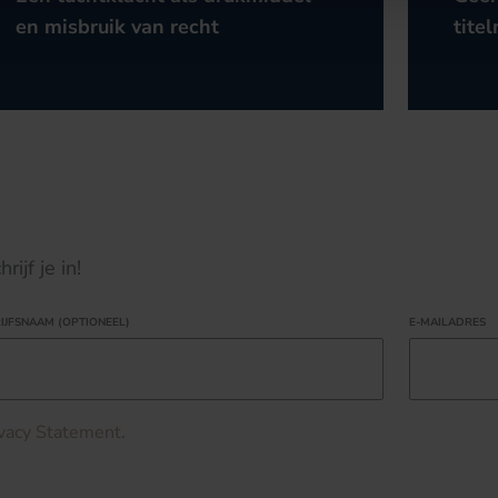
en misbruik van recht
titel
ijf je in!
IJFSNAAM (OPTIONEEL)
E-MAILADRES
ivacy Statement
.