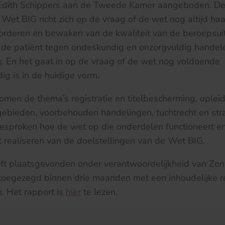
r Edith Schippers aan de Tweede Kamer aangeboden. D
 Wet BIG richt zich op de vraag of de wet nog altijd haa
orderen en bewaken van de kwaliteit van de beroepsui
de patiënt tegen ondeskundig en onzorgvuldig handele
. En het gaat in op de vraag of de wet nog voldoende
g is in de huidige vorm.
komen de thema’s registratie en titelbescherming, oplei
ebieden, voorbehouden handelingen, tuchtrecht en stra
esproken hoe de wet op die onderdelen functioneert en
t realiseren van de doelstellingen van de Wet BIG.
eft plaatsgevonden onder verantwoordelijkheid van Zon
toegezegd binnen drie maanden met een inhoudelijke re
. Het rapport is
hier
te lezen.