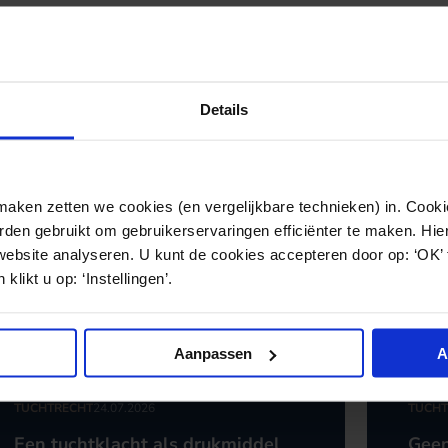
Details
ken zetten we cookies (en vergelijkbare technieken) in. Cookie
den gebruikt om gebruikerservaringen efficiënter te maken. Hi
website analyseren. U kunt de cookies accepteren door op: ‘OK’
klikt u op: ‘Instellingen’.
Aanpassen
A
TUCHTRECHT
24.07.2026
TUCHT
Een tuchtklacht als drukmiddel
Geen