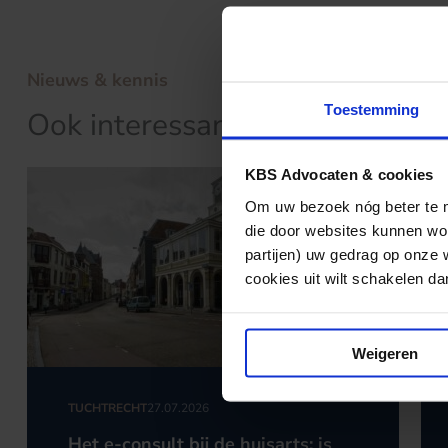
Nieuws & kennis
Toestemming
Ook interessant?
KBS Advocaten & cookies
Om uw bezoek nóg beter te ma
die door websites kunnen wor
partijen) uw gedrag op onze 
cookies uit wilt schakelen dan 
Weigeren
TUCHTRECHT
27.07.2026
Het e-consult bij de huisarts: is