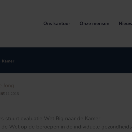
Ons kantoor
Onze mensen
Nieuw
de Kamer
e Jong
CHT
13.11.2013
/
rs stuurt evaluatie Wet Big naar de Kamer
n de Wet op de beroepen in de individuele gezondheid