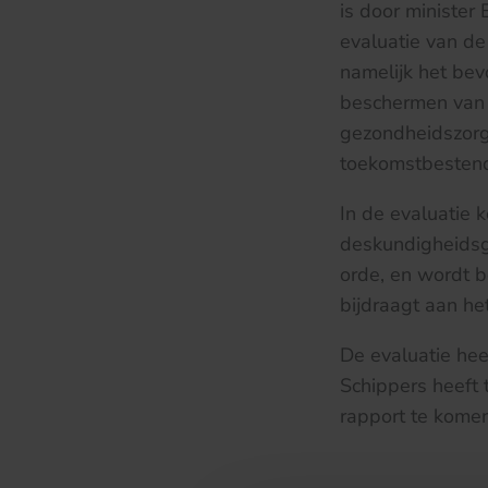
is door ministe
evaluatie van de
namelijk het bev
beschermen van 
gezondheidszorg
toekomstbestendi
In de evaluatie 
deskundigheidsg
orde, en wordt b
bijdraagt aan he
De evaluatie he
Schippers heeft 
rapport te komen