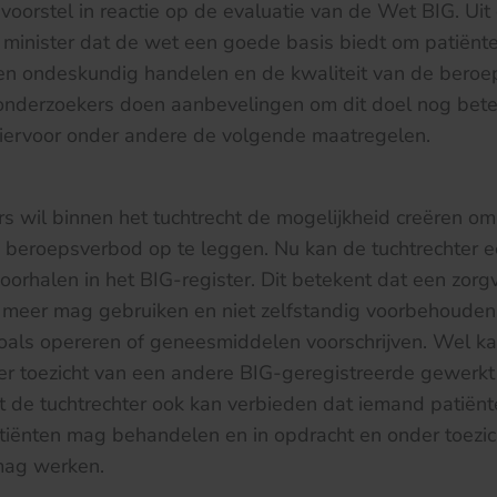
 voorstel in reactie op de evaluatie van de Wet BIG. Uit
e minister dat de wet een goede basis biedt om patiënt
n ondeskundig handelen en de kwaliteit van de beroep
onderzoekers doen aanbevelingen om dit doel nog beter
hiervoor onder andere de volgende maatregelen.
rs wil binnen het tuchtrecht de mogelijkheid creëren o
 beroepsverbod op te leggen. Nu kan de tuchtrechter 
oorhalen in het BIG-register. Dit betekent dat een zorgv
et meer mag gebruiken en niet zelfstandig voorbehoude
oals opereren of geneesmiddelen voorschrijven. Wel ka
er toezicht van een andere BIG-geregistreerde gewerk
t de tuchtrechter ook kan verbieden dat iemand patiënt
tiënten mag behandelen en in opdracht en onder toezi
mag werken.