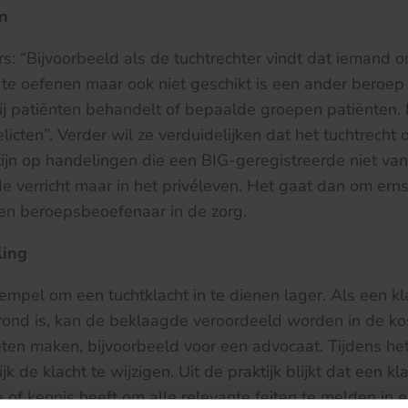
en
rs: “Bijvoorbeeld als de tuchtrechter vindt dat iemand o
 te oefenen maar ook niet geschikt is een ander beroep i
ij patiënten behandelt of bepaalde groepen patiënten.
icten”. Verder wil ze verduidelijken dat het tuchtrecht 
ijn op handelingen die een BIG-geregistreerde niet vanui
de verricht maar in het privéleven. Het gaat dan om erns
een beroepsbeoefenaar in de zorg.
ling
mpel om een tuchtklacht in te dienen lager. Als een kl
rond is, kan de beklaagde veroordeeld worden in de ko
ten maken, bijvoorbeeld voor een advocaat. Tijdens he
k de klacht te wijzigen. Uit de praktijk blijkt dat een k
e of kennis heeft om alle relevante feiten te melden in 