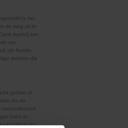
ngeschikt is het
n de zorg uit te
 Denk daarbij aan
ook van
t zijn functie
tige delicten die
acht geheel of
sten die de
t vooronderzoek
lager soms te
een klacht of om