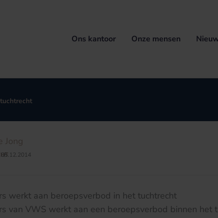
Ons kantoor
Onze mensen
Nieuw
tuchtrecht
e Jong
CHT
05.12.2014
/
rs werkt aan beroepsverbod in het tuchtrecht
ers van VWS werkt aan een beroepsverbod binnen het t