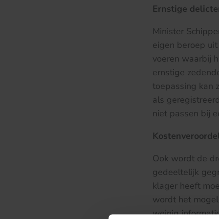
Ernstige delict
Minister Schippe
eigen beroep uit
voeren waarbij h
ernstige zedendel
toepassing kan z
als geregistreer
niet passen bij 
Kostenveroorde
Ook wordt de dre
gedeeltelijk geg
klager heeft moe
wordt het mogelij
weinig informati