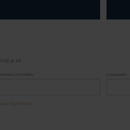
ijf je in!
IJFSNAAM (OPTIONEEL)
E-MAILADRES
ivacy Statement
.