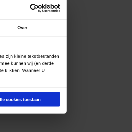
Over
de titel. De
 van
t tot vermelden
nkopers van zorg
s zijn kleine tekstbestanden
ermee kunnen wij (en derde
s een aantal jaren
 te klikken. Wanneer U
angrijke eis voor
chippers wil
aan toe te voegen
lle cookies toestaan