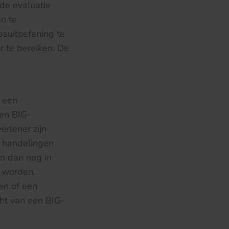
 de evaluatie
en te
suitoefening te
 te bereiken. De
m een
een BIG-
erlener zijn
n handelingen
n dan nog in
t worden.
en of een
cht van een BIG-