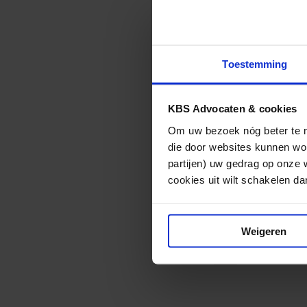
een klacht tegen 
Uitbreiding eise
Toestemming
Beroepen in de z
criteria voor wet
KBS Advocaten & cookies
geregistreerde z
van het BIG-numm
Om uw bezoek nóg beter te ma
die door websites kunnen wor
makkelijker te co
partijen) uw gedrag op onze 
moeten beroepsbe
cookies uit wilt schakelen dan 
herregistratie is
deze eisen uitbr
en deelname aan 
Weigeren
Hier
vindt u de b