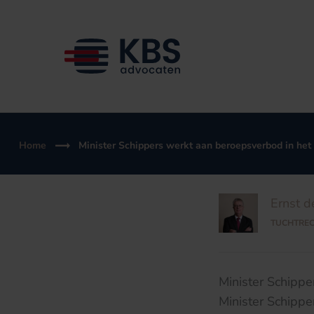
Ga
naar
de
inhoud
Home
Minister Schippers werkt aan beroepsverbod in het 
Ernst d
TUCHTRE
Minister Schippe
Minister Schipp