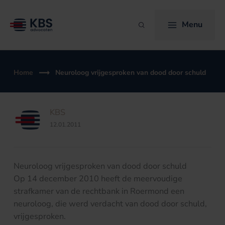
Ga
naar
Menu
Zoeken
de
inhoud
Home
Neuroloog vrijgesproken van dood door schuld
KBS
12.01.2011
Neuroloog vrijgesproken van dood door schuld
Op 14 december 2010 heeft de meervoudige
strafkamer van de rechtbank in Roermond een
neuroloog, die werd verdacht van dood door schuld,
vrijgesproken.