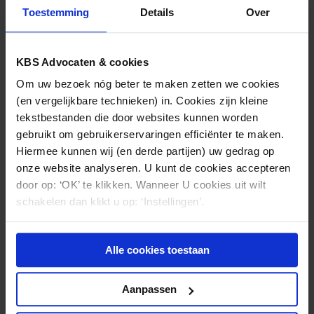
Toestemming
Details
Over
KBS Advocaten & cookies
Om uw bezoek nóg beter te maken zetten we cookies
(en vergelijkbare technieken) in. Cookies zijn kleine
STRAFRECHT
08.05.2020
tekstbestanden die door websites kunnen worden
Lik-op-stuk beleid voor de Corona-hoester
gebruikt om gebruikerservaringen efficiënter te maken.
Hiermee kunnen wij (en derde partijen) uw gedrag op
onze website analyseren. U kunt de cookies accepteren
door op: ‘OK’ te klikken. Wanneer U cookies uit wilt
schakelen dan klikt u op: ‘Instellingen’.
Alle cookies toestaan
Aanpassen