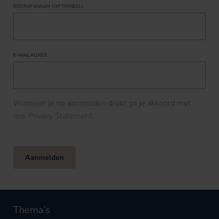
BEDRIJFSNAAM (OPTIONEEL)
E-MAILADRES
Wanneer je op aanmelden drukt ga je akkoord met
ons
Privacy Statement
.
Aanmelden
Thema’s