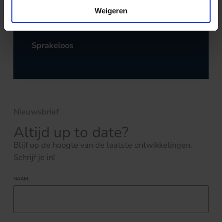
Weigeren
STRAFRECHT
20.09.2019
Sprakeloos
Nieuwsbrief
Altijd up to date?
Blijf op de hoogte van de laatste ontwikkelingen.
Schrijf je in!
NAAM