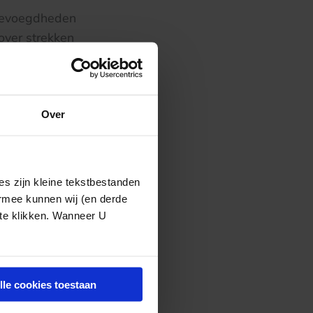
 bevoegdheden
over strekken
len die zowel
erken tot
len op voorhand
ande doelmatige
Over
angen van de
ever, aldus het
s zijn kleine tekstbestanden
ermee kunnen wij (en derde
 te klikken. Wanneer U
ordeel van het
s van artikel 83
lle cookies toestaan