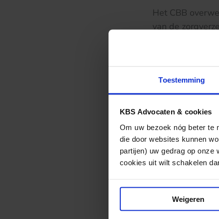
Het CBB overwee
van de zorgverze
dat het de zorgv
onder farmaceuti
geneeskundige z
te verbinden aa
Toestemming
invulling van he
verzekerden, gef
KBS Advocaten & cookies
CBB.
Om uw bezoek nóg beter te ma
die door websites kunnen wor
partijen) uw gedrag op onze 
cookies uit wilt schakelen dan 
De uitkomst van 
CBB opnieuw dien
lid 3 Wmg is aa
Weigeren