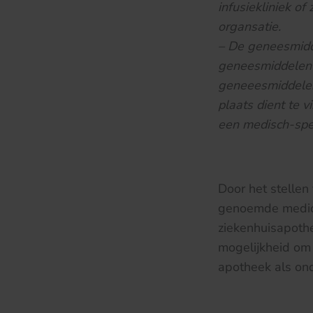
infusiekliniek o
organsatie.
– De geneesmidde
geneesmiddelen 
geneeesmiddelen 
plaats dient te v
een medisch-spec
Door het stellen
genoemde medica
ziekenhuisapoth
mogelijkheid om 
apotheek als ond