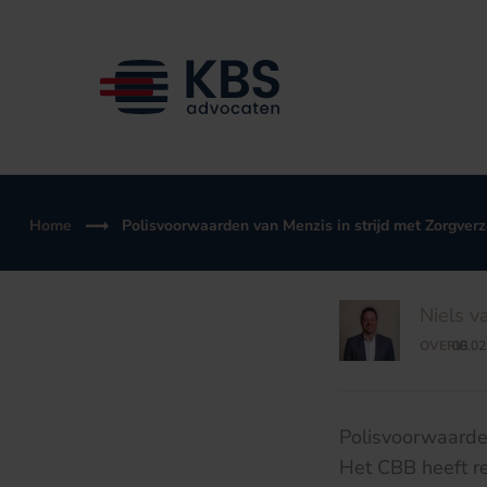
Ga
naar
de
inhoud
Home
Polisvoorwaarden van Menzis in strijd met Zorgver
Niels v
OVERIG
08.02
/
Polisvoorwaarden
Het CBB heeft r