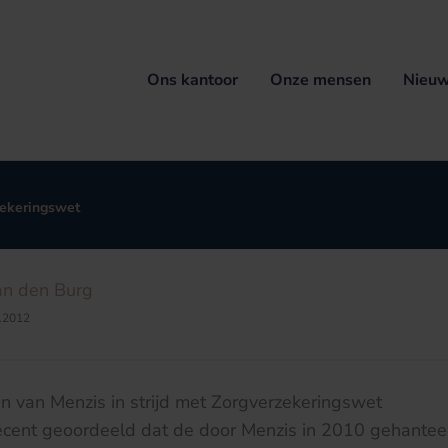
Ons kantoor
Onze mensen
Nieuw
zekeringswet
an den Burg
.2012
 van Menzis in strijd met Zorgverzekeringswet
ecent geoordeeld dat de door Menzis in 2010 gehantee