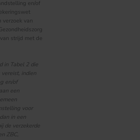
dstelling en/of
zekeringswet
n verzoek van
 Gezondheidszorg
an strijd met de
 in Tabel 2 die
ereist, indien
g en/of
taan een
lgemeen
stelling voor
 dan in een
ij de verzekerde
een ZBC,