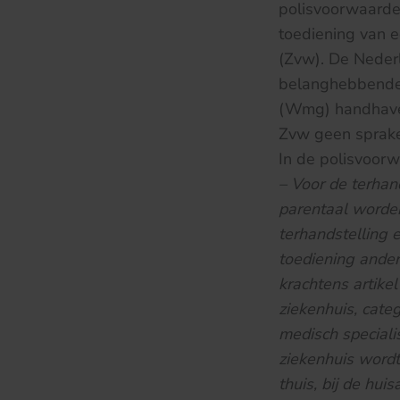
polisvoorwaarde
toediening van e
(Zvw). De Nederl
belanghebbenden
(Wmg) handhaven
Zvw geen sprak
In de polisvoor
– Voor de terhan
parentaal worden
terhandstelling 
toediening ander
krachtens artike
ziekenhuis, cate
medisch specialis
ziekenhuis wordt 
thuis, bij de hui