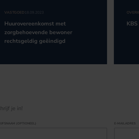
VASTGOED
18.09.2023
OVERI
Huurovereenkomst met
KBS 
zorgbehoevende bewoner
rechtsgeldig geëindigd
ijf je in!
IJFSNAAM (OPTIONEEL)
E-MAILADRES