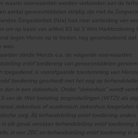
n waarin voorwaarden werden verbonden aan de terhan
en aantal geneesmiddelen strijdig zijn met de Zorgver
andse Zorgautoriteit (Nza) had naar aanleiding van ee
 om op basis van artikel 83 lid 3 Wet Marktordening
d tegen Menzis op te treden, nog geconcludeerd dat v
e was.
waarden stelde Menzis o.a. de volgende voorwaarden:
dstelling en/of toediening van geneesmiddelen genoemd
 toegediend, is voorafgaande toestemming van Menzis v
en/of toediening geschiedt met het oog op terhandstellin
s dan in een ziekenhuis. Onder “ziekenhuis” wordt vers
l 5 van de Wet toelating zorginstellingen (WTZi) als a
goraal ziekenhuis of academisch ziekenhuis toegelaten in
tische zorg. Bij terhandstelling en/of toediening anders
in elk geval verstaan terhandstelling en/of toediening b
sarts, in een ZBC en terhandstelling en/of toediening in 