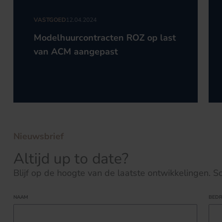
VASTGOED
12.04.2024
Modelhuurcontracten ROZ op last
van ACM aangepast
Nieuwsbrief
Altijd up to date?
Blijf op de hoogte van de laatste ontwikkelingen. Schr
NAAM
BEDR