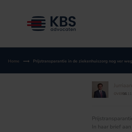
Ga
naar
de
inhoud
Home
Prijstransparantie in de ziekenhuiszorg nog ver we
Jurriaa
OVERIG
04.11
/
Prijstransparant
In haar brief a