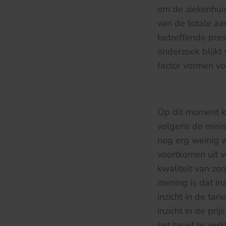
om de ziekenhuis
van de totale aa
betreffende prest
onderzoek blijkt
factor vormen vo
Op dit moment ku
volgens de minis
nog erg weinig w
voortkomen uit v
kwaliteit van zo
mening is dat inz
inzicht in de tar
inzicht in de pri
het tarief te ver