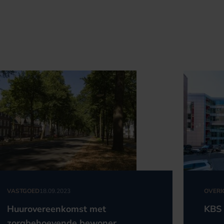
VASTGOED
18.09.2023
OVERI
Huurovereenkomst met
KBS 
zorgbehoevende bewoner