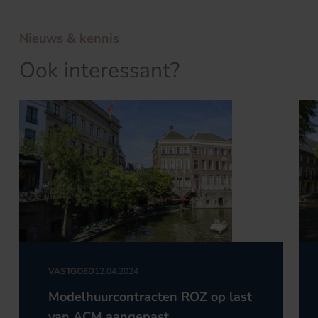
Nieuws & kennis
Ook interessant?
VASTGOED
12.04.2024
Modelhuurcontracten ROZ op last
van ACM aangepast