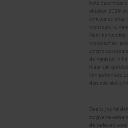
beleidsconclusi
oktober 2016 ove
conclusies erop 
wenselijk is, maa
Naar aanleiding 
wetenschap, pat
zorgverzekeraar
de minister in ha
maar zijn gerela
van patiënten. Ee
dan ook niet zinv
Daarbij komt dat
zorgverzekeraar
de tarieven voor