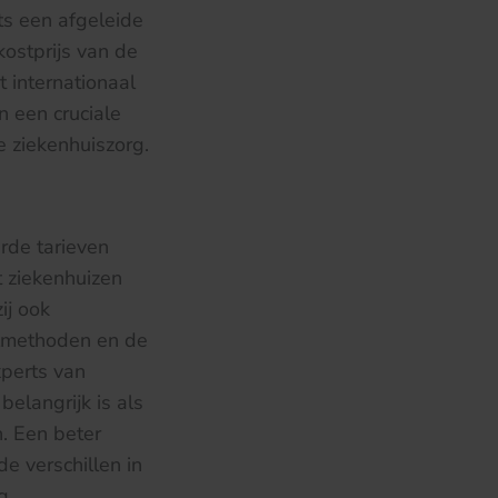
ts een afgeleide
ostprijs van de
t internationaal
n een cruciale
e ziekenhuiszorg.
rde tarieven
t ziekenhuizen
ij ook
elmethoden en de
xperts van
belangrijk is als
n. Een beter
e verschillen in
g.