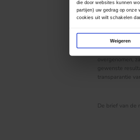
die door websites kunnen wor
curatieve zorg”.
partijen) uw gedrag op onze 
waarin de inform
cookies uit wilt schakelen dan 
daarmee goed ve
Weigeren
Gezien de door d
overgenomen, zal
gewenste result
transparantie va
De brief van de