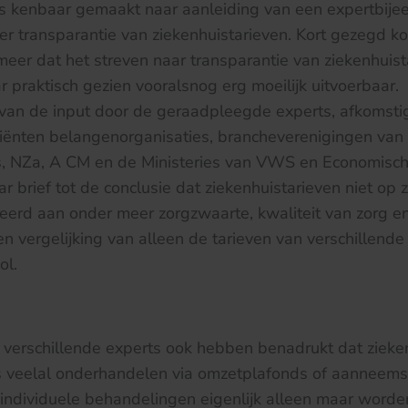
es kenbaar gemaakt naar aanleiding van een expertbij
r transparantie van ziekenhuistarieven. Kort gezegd 
meer dat het streven naar transparantie van ziekenhuist
r praktisch gezien vooralsnog erg moeilijk uitvoerbaar.
van de input door de geraadpleegde experts, afkomstig
iënten belangenorganisaties, brancheverenigingen van 
s, NZa, A CM en de Ministeries van VWS en Economisc
ar brief tot de conclusie dat ziekenhuistarieven niet op z
teerd aan onder meer zorgzwaarte, kwaliteit van zorg 
n vergelijking van alleen de tarieven van verschillende 
ol.
 verschillende experts ook hebben benadrukt dat zieke
s veelal onderhandelen via omzetplafonds of aannee
 individuele behandelingen eigenlijk alleen maar worde