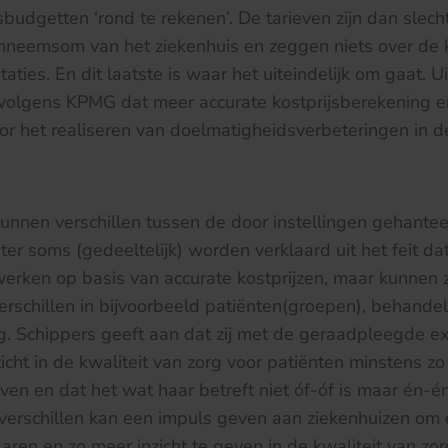
budgetten ‘rond te rekenen’. De tarieven zijn dan slech
nneemsom van het ziekenhuis en zeggen niets over de k
aties. En dit laatste is waar het uiteindelijk om gaat. Ui
 volgens KPMG dat meer accurate kostprijsberekening e
or het realiseren van doelmatigheidsverbeteringen in d
nnen verschillen tussen de door instellingen gehantee
ter soms (gedeeltelijk) worden verklaard uit het feit da
erken op basis van accurate kostprijzen, maar kunnen z
erschillen in bijvoorbeeld patiënten(groepen), behand
rg. Schippers geeft aan dat zij met de geraadpleegde e
icht in de kwaliteit van zorg voor patiënten minstens zo 
ieven en dat het wat haar betreft niet óf-óf is maar én-é
jsverschillen kan een impuls geven aan ziekenhuizen om d
klaren en zo meer inzicht te geven in de kwaliteit van zor