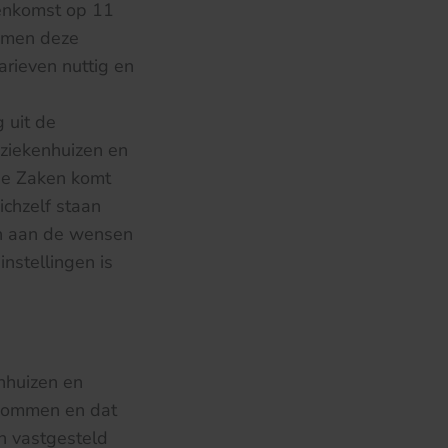
eenkomst op 11
komen deze
arieven nuttig en
 uit de
ziekenhuizen en
he Zaken komt
ichzelf staan
en aan de wensen
instellingen is
nhuizen en
msommen en dat
n vastgesteld