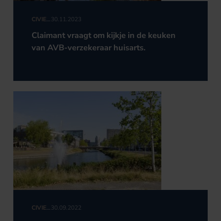
CIVIEL
30.11.2023
RECHT
Claimant vraagt om kijkje in de keuken
van AVB-verzekeraar huisarts.
CIVIEL
30.09.2022
RECHT