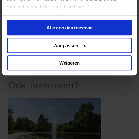
schakelen dan klikt u op: ‘Instellingen’.
De voormalig huisarts deed overigens in hoger
beroep ook nog tevergeefs een beroep op de
Correctie-Langemeijer.
Alle cookies toestaan
Klik
hier
voor de uitspraak
Aanpassen
Weigeren
Nieuws & kennis
Ook interessant?