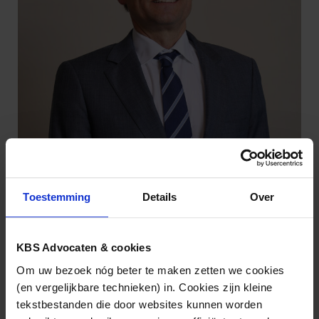
Toestemming
Details
Over
Michel de Ridder
KBS Advocaten & cookies
(030) 21 22 834
Om uw bezoek nóg beter te maken zetten we cookies
mjj.deridder@kbsadvocaten.nl
(en vergelijkbare technieken) in. Cookies zijn kleine
tekstbestanden die door websites kunnen worden