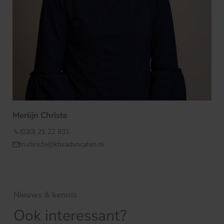
Merlijn Christe
(030) 21 22 831
m.christe@kbsadvocaten.nl
Nieuws & kennis
Ook interessant?