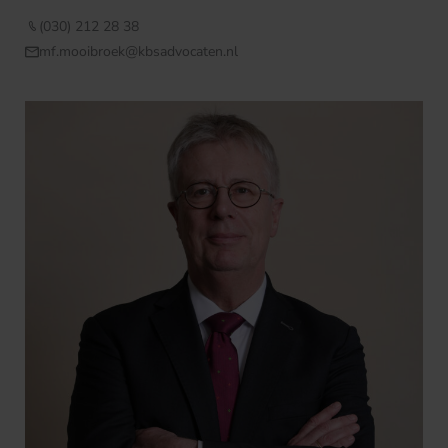
(030) 212 28 38
mf.mooibroek@kbsadvocaten.nl