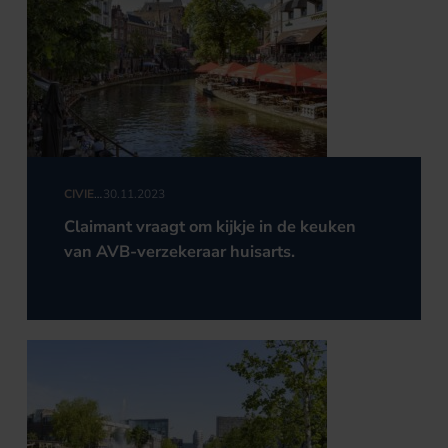
CIVIEL
30.11.2023
RECHT
Claimant vraagt om kijkje in de keuken
van AVB-verzekeraar huisarts.