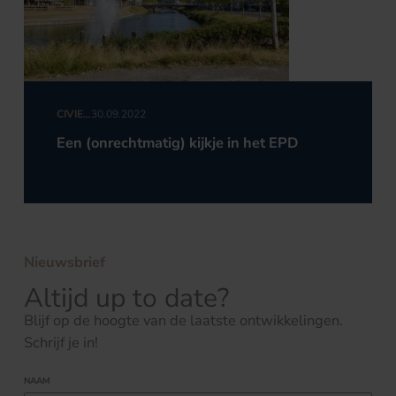
CIVIEL
30.09.2022
RECHT
Een (onrechtmatig) kijkje in het EPD
Nieuwsbrief
Altijd up to date?
Blijf op de hoogte van de laatste ontwikkelingen.
Schrijf je in!
NAAM