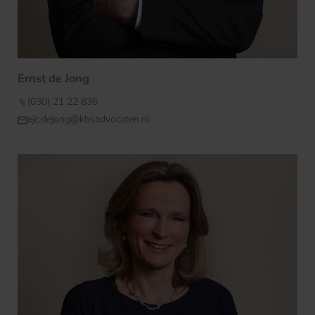
Ernst de Jong
(030) 21 22 836
ejc.dejong@kbsadvocaten.nl