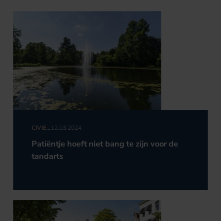
CIVIEL
12.03.2024
RECHT
Patiëntje hoeft niet bang te zijn voor de
tandarts