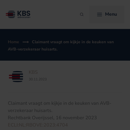
Ga
naar
Menu
Zoeken
de
inhoud
Home
Claimant vraagt om kijkje in de keuken van
AVB-verzekeraar huisarts.
KBS
30.11.2023
Claimant vraagt om kijkje in de keuken van AVB-
verzekeraar huisarts.
Rechtbank Overijssel, 16 november 2023
ECLI:NL:RBOVE:2023:4704