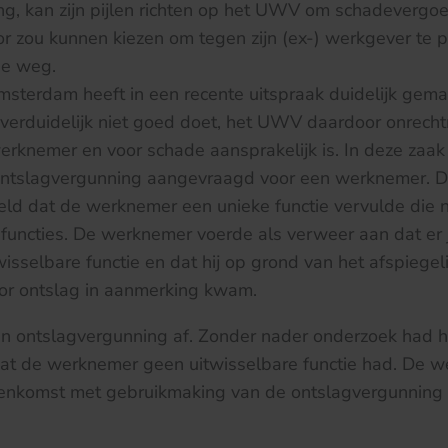
g, kan zijn pijlen richten op het UWV om schadevergoed
oor zou kunnen kiezen om tegen zijn (ex-) werkgever te 
de weg.
terdam heeft in een recente uitspraak duidelijk gemaa
verduidelijk niet goed doet, het UWV daardoor onrecht
rknemer en voor schade aansprakelijk is. In deze zaa
ntslagvergunning aangevraagd voor een werknemer. 
eld dat de werknemer een unieke functie vervulde die n
uncties. De werknemer voerde als verweer aan dat er 
isselbare functie en dat hij op grond van het afspiege
oor ontslag in aanmerking kwam.
 ontslagvergunning af. Zonder nader onderzoek had
at de werknemer geen uitwisselbare functie had. De 
enkomst met gebruikmaking van de ontslagvergunning 