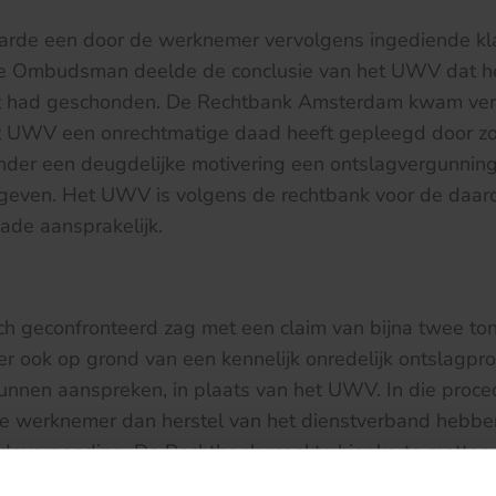
rde een door de werknemer vervolgens ingediende kl
e Ombudsman deelde de conclusie van het UWV dat h
t had geschonden. De Rechtbank Amsterdam kwam ver
et UWV een onrechtmatige daad heeft gepleegd door zo
nder een deugdelijke motivering een ontslagvergunnin
 geven. Het UWV is volgens de rechtbank voor de daar
ade aansprakelijk.
h geconfronteerd zag met een claim van bijna twee to
 ook op grond van een kennelijk onredelijk ontslagpro
unnen aanspreken, in plaats van het UWV. In die proce
e werknemer dan herstel van het dienstverband hebb
adevergoeding. De Rechtbank maakte hier korte metten
 zelf kiezen wie hij aansprak. Als het UWV meende d