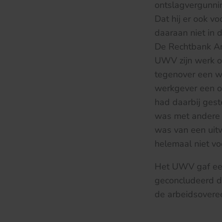
ontslagvergunnin
Dat hij er ook v
daaraan niet in 
De Rechtbank Ams
UWV zijn werk o
tegenover een we
werkgever een o
had daarbij gest
was met andere f
was van een uitw
helemaal niet v
Het UWV gaf een
geconcludeerd d
de arbeidsovere