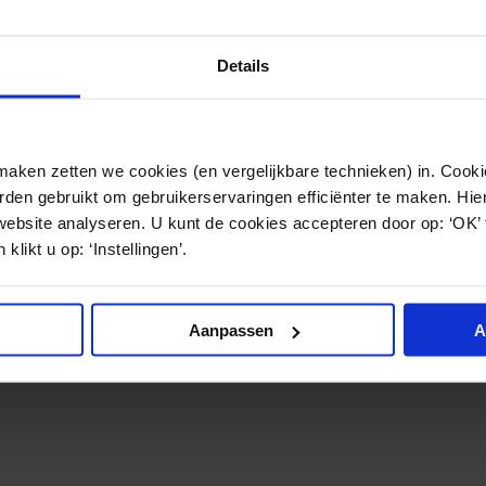
schade diende te dragen, moest het UWV maar verhaal z
Details
en zal een werknemer slechts zijn werkgever kunnen 
ken zetten we cookies (en vergelijkbare technieken) in. Cookie
t een ontslagvergunning. Uit deze uitspraak blijkt dat 
den gebruikt om gebruikerservaringen efficiënter te maken. Hi
een werknemer ook bij het UWV verhaal kan halen.
website analyseren. U kunt de cookies accepteren door op: ‘OK’
klikt u op: ‘Instellingen’.
volledige uitspraak.
Aanpassen
A