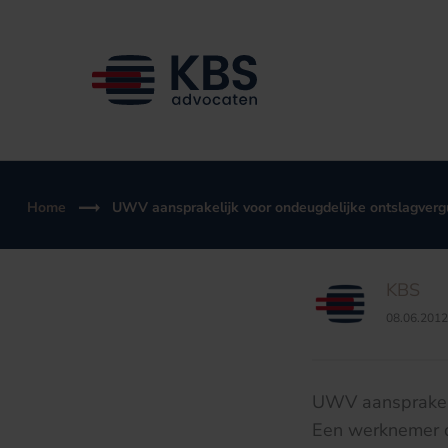
Ga
naar
de
inhoud
Home
UWV aansprakelijk voor ondeugdelijke ontslagverg
KBS
08.06.2012
UWV aansprakeli
Een werknemer d