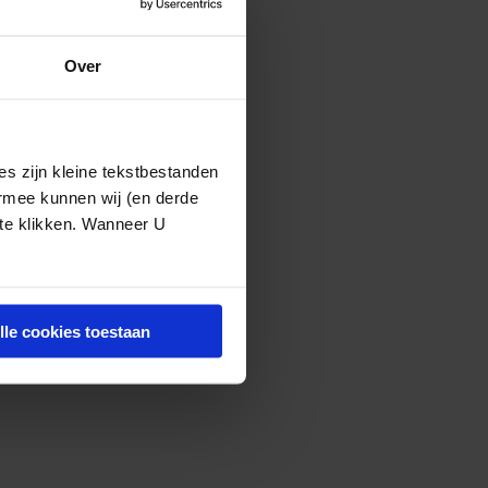
oeken bij de
Over
aanspreken na
s zijn kleine tekstbestanden
in bijzondere
ermee kunnen wij (en derde
 te klikken. Wanneer U
lle cookies toestaan