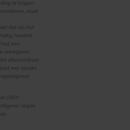
ing te krijgen.
procederen, staat
kt dat als het
matig handelt
k had een
De werkgever
iet uitwisselbaar
juist wel sprake
lingsbeginsel
 het UWV
werkgever zegde
op.