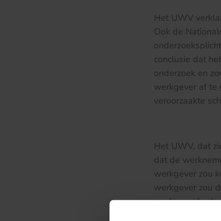
Het UWV verklaa
Ook de National
onderzoeksplich
conclusie dat h
onderzoek en zo
werkgever af te
veroorzaakte sch
Het UWV, dat zic
dat de werknemer
werkgever zou k
werkgever zou d
vorderen of sch
werknemer mocht