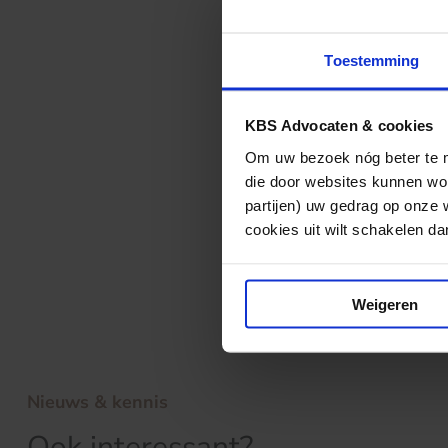
uiteindelijk de 
werkgever.
Toestemming
KBS Advocaten & cookies
Normaal gesprok
Om uw bezoek nóg beter te ma
een opzegging me
die door websites kunnen wor
omstandigheden 
partijen) uw gedrag op onze 
cookies uit wilt schakelen dan 
Klik
hier
voor de 
Weigeren
Nieuws & kennis
Ook interessant?