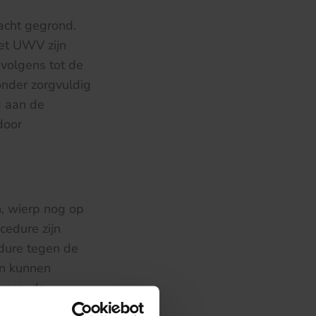
acht gegrond.
et UWV zijn
volgens tot de
nder zorgvuldig
g aan de
door
n, wierp nog op
cedure zijn
dure tegen de
en kunnen
 mee: de
at de werkgever