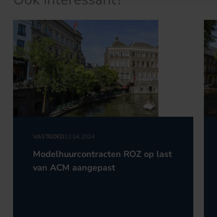
VASTGOED
12.04.2024
Modelhuurcontracten ROZ op last
van ACM aangepast