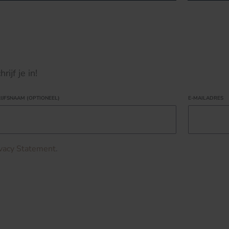
ijf je in!
IJFSNAAM (OPTIONEEL)
E-MAILADRES
ivacy Statement
.