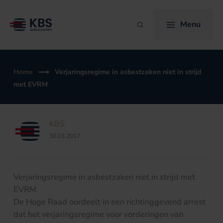
Ga
naar
Menu
Zoeken
de
inhoud
Home
Verjaringsregime in asbestzaken niet in strijd
met EVRM
KBS
30.03.2017
Verjaringsregime in asbestzaken niet in strijd met
EVRM
De Hoge Raad oordeelt in een richtinggevend arrest
dat het verjaringsregime voor vorderingen van