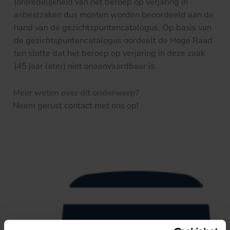
(on)redelijkheid van het beroep op verjaring in
asbestzaken dus moeten worden beoordeeld aan de
hand van de gezichtspuntencatalogus. Op basis van
de gezichtspuntencatalogus oordeelt de Hoge Raad
ten slotte dat het beroep op verjaring in deze zaak
(45 jaar later) niet onaanvaardbaar is.
Meer weten over dit onderwerp?
Neem gerust contact met ons op!