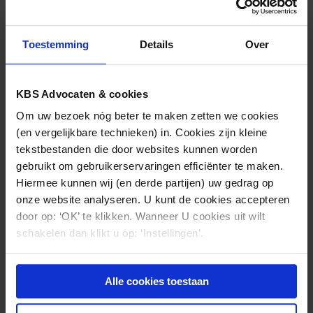
Toestemming
Details
Over
KBS Advocaten & cookies
Om uw bezoek nóg beter te maken zetten we cookies
(en vergelijkbare technieken) in. Cookies zijn kleine
tekstbestanden die door websites kunnen worden
gebruikt om gebruikerservaringen efficiënter te maken.
Hiermee kunnen wij (en derde partijen) uw gedrag op
KBS
onze website analyseren. U kunt de cookies accepteren
(030) 21 22 800
door op: ‘OK’ te klikken. Wanneer U cookies uit wilt
schakelen dan klikt u op: ‘Instellingen’.
Alle cookies toestaan
Nieuws & kennis