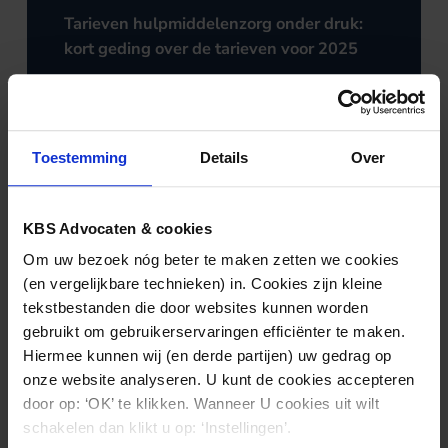
Tarieven hulpmiddelenzorg onder druk:
kort geding over de tarieven voor 2025
Toestemming
Details
Over
KBS Advocaten & cookies
Om uw bezoek nóg beter te maken zetten we cookies
(en vergelijkbare technieken) in. Cookies zijn kleine
tekstbestanden die door websites kunnen worden
gebruikt om gebruikerservaringen efficiënter te maken.
Hiermee kunnen wij (en derde partijen) uw gedrag op
GEZONDHEIDSRECHT
06.02.2025
onze website analyseren. U kunt de cookies accepteren
door op: ‘OK’ te klikken. Wanneer U cookies uit wilt
KoffieCo podcast – Afl. 2 Het
schakelen dan klikt u op: ‘Instellingen’.
Zorglandschap