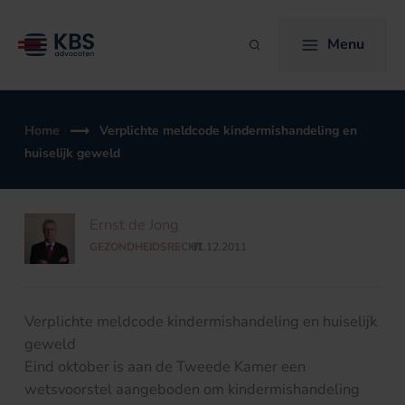
Ga
naar
Menu
Zoeken
de
inhoud
Home
Verplichte meldcode kindermishandeling en
huiselijk geweld
Ernst de Jong
GEZONDHEIDSRECHT
01.12.2011
/
Verplichte meldcode kindermishandeling en huiselijk
geweld
Eind oktober is aan de Tweede Kamer een
wetsvoorstel aangeboden om kindermishandeling