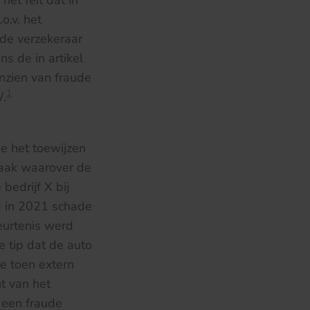
et feit dat in
o.v. het
 de verzekeraar
s de in artikel
nzien van fraude
1
W.
e het toewijzen
zaak waarover de
bedrijf X bij
d in 2021 schade
eurtenis werd
 tip dat de auto
de toen extern
t van het
l een fraude