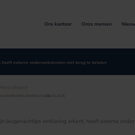
Ons kantoor
Onze mensen
Nieuw
, hoeft externe onderzoekskosten niet terug te betalen
Messchaert
AANSPRAKELIJKHEID (WAM)
22.10.2025
/
ijn leugenachtige verklaring erkent, hoeft externe onde