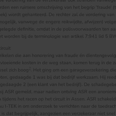
e vordering van de verzekeraar ook stranden vanwege h
den een ruimere omschrijving van het begrip ‘fraude’ (t.
ek) wordt gehanteerd. De rechter zal de vordering van
ogelijk, vanwege de engere reikwijdte, afwijzen) volgen
gelegde definitie, omdat in de polisvoorwaarden ten aa
 worden bij de terminologie van artikel 7:941 lid 5 B
ircuit
rikelen die aan honorering van fraude én dientengevolg
tvloeiende kosten in de weg staan, komen terug in de 
2
ssel zich boog
. Het ging om een garageverzekering die 
ten, gedaagde 1 was bij dat bedrijf werkzaam. Hij ree
 gedaagde 2 (een klant van het bedrijf). De schadegeb
 bij ASR gemeld, maar nadien ontving ASR een anonieme
 tijdens het racen op het circuit in Assen. ASR schakel
 I-TEK in om onderzoek te verrichten naar de toedrach
 is dat begrijpelijk, aangezien een verzekeraar niet sne