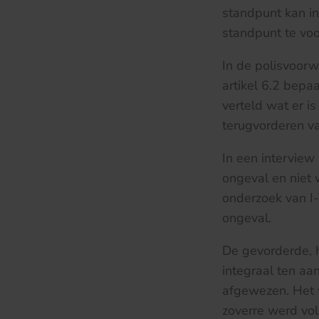
standpunt kan in
standpunt te voo
In de polisvoor
artikel 6.2 bepa
verteld wat er i
terugvorderen v
In een interview
ongeval en niet 
onderzoek van I-
ongeval.
De gevorderde, 
integraal ten aa
afgewezen. Het w
zoverre werd vo