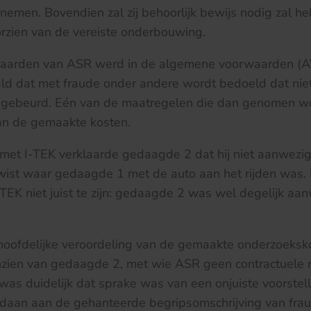
nemen. Bovendien zal zij behoorlijk bewijs nodig zal 
rzien van de vereiste onderbouwing.
waarden van ASR werd in de algemene voorwaarden (A
ald dat met fraude onder andere wordt bedoeld dat niet
s gebeurd. Eén van de maatregelen die dan genomen wor
an de gemaakte kosten.
 met I-TEK verklaarde gedaagde 2 dat hij niet aanwezig
wist waar gedaagde 1 met de auto aan het rijden was.
TEK niet juist te zijn: gedaagde 2 was wel degelijk aan
hoofdelijke veroordeling van de gemaakte onderzoeks
nzien van gedaagde 2, met wie ASR geen contractuele re
as duidelijk dat sprake was van een onjuiste voorstell
ldaan aan de gehanteerde begripsomschrijving van frau