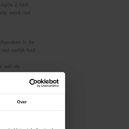
aagde 2 had
iste werd niet
afspraken in de
iet eerlijk had
m wél de
elijkheid
rwijs waren
 oordeel dat
p het
Over
 ASR had aldus
n, waardoor