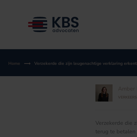
Ga
naar
de
inhoud
Home
Verzekerde die zijn leugenachtige verklaring erkent
Amber 
VERKEERS
Verzekerde die z
terug te betalen