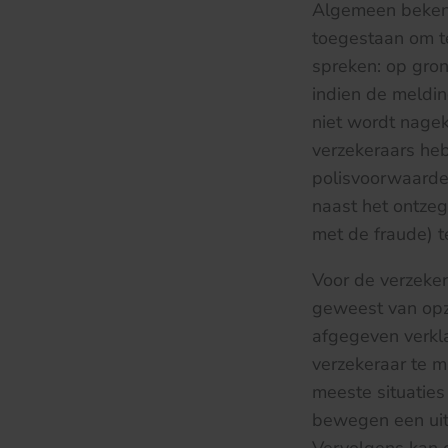
Algemeen bekend 
toegestaan om t
spreken: op gron
indien de melding
niet wordt nagek
verzekeraars he
polisvoorwaarden
naast het ontze
met de fraude) t
Voor de verzeker
geweest van opze
afgegeven verkl
verzekeraar te mi
meeste situaties
bewegen een uitk