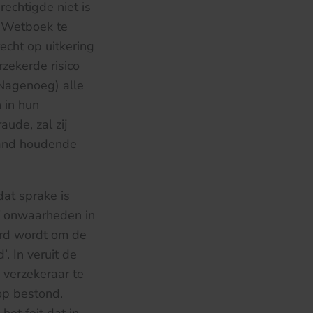
echtigde niet is
k Wetboek te
echt op uitkering
rzekerde risico
(Nagenoeg) alle
 in hun
ude, zal zij
band houdende
at sprake is
of onwaarheden in
erd wordt om de
. In veruit de
 verzekeraar te
 op bestond.