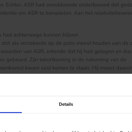
en. Echter, ASR had onvoldoende onderbouwd dat ged
ntentie om ASR te benadelen. Aan het relativiteitsvere
k had achterwege kunnen blijven
zich als verzekerde op de polis moest houden aan de 
waarden van ASR, erkende dat hij had gelogen en dus n
as gebeurd. Zijn tekortkoming in de nakoming van de
reenkomst kwam vast komen te staan. Hij moest daaro
 door ASR in verband met de vaststelling van aansprak
: enkel mits de verrichte werkzaamheden noodzakelijke
 van de kosten redelijk zijn. De kantonrechter was van
k hoefde te maken van de diensten van I-TEK, omdat o
Details
rmulier het adres van het circuit was genoteerd. Voor
 zijn dat het ongeval daar mogelijk had plaatsgevonde
recht had uitkering.