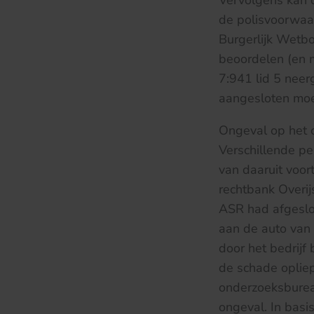
Vervolgens kan d
de polisvoorwaar
Burgerlijk Wetbo
beoordelen (en m
7:941 lid 5 neer
aangesloten moet
Ongeval op het c
Verschillende pe
van daaruit voor
rechtbank Overij
ASR had afgeslo
aan de auto van
door het bedrijf
de schade opliep
onderzoeksbureau
ongeval. In basis