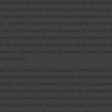
is dat het de verzekeringnemer en de tot uitkering ger
e frauderen. Om in de bewoordingen van het Burgerlij
d van artikel 7:941 lid 5 BW bestaat doorgaans geen r
s- en/of informatieplicht bij verwezenlijking van het ve
omen, met het opzet om de verzekeraar te misleiden. 
bben een gelijkluidende bepaling eveneens opgenomen
. Als de verzekeraar van mening is dat sprake is van fra
ggen van dekking ook veelal de gemaakte kosten (ver
erugvorderen.
aar is het evenwel een lastige opgave om te bewijzen d
t tot misleiding. Hoewel opvallende inconsistenties 
aringen veelal het vermoeden doen rijzen dat geprobe
sleiden, loopt het geregeld spaak op de ‘opzettelijkheid’
 wordt niet erkend dat iemand de bedoeling had om de
ering te verstrekken, terwijl daar eigenlijk geen recht