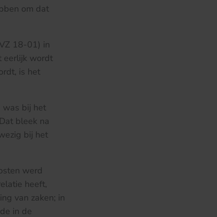
hebben om dat
VZ 18-01) in
 eerlijk wordt
dt, is het
 was bij het
 Dat bleek na
wezig bij het
kosten werd
latie heeft,
ing van zaken; in
de in de