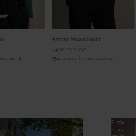
is
Amber Messchaert
(030) 21 22 842
dvocaten.nl
a.messchaert@kbsadvocaten.nl