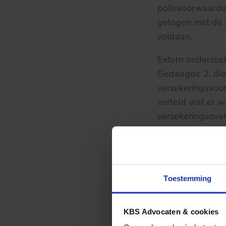
polisvoorwaard
gelogen met de i
voldaan.
Extern onderzoe
Gedaagde 2, die 
verzekeringsvoor
verteld wat er w
verzekeringsove
gemaakte kosten
vergoeden, maar
alsook de omvang
ASR geen gebrui
Toestemming
schadeaangiftefo
duidelijk moeten
KBS Advocaten & cookies
gedaagde 1 geen 