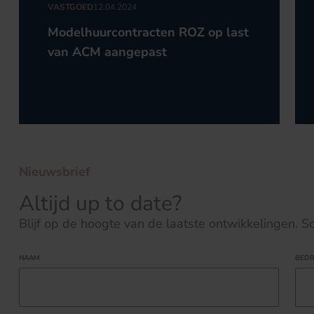
VASTGOED
12.04.2024
Modelhuurcontracten ROZ op last
van ACM aangepast
Nieuwsbrief
Altijd up to date?
Blijf op de hoogte van de laatste ontwikkelingen. Schr
NAAM
BEDR