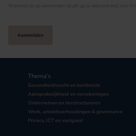
Wanneer je op aanmelden drukt ga je akkoord met ons
Pr
Aanmelden
Thema’s
Gezondheidsrecht en tuchtrecht
Aansprakelijkheid en verzekeringen
Ondernemen en herstructureren
Werk, arbeidsverhoudingen & governance
Privacy, ICT en vastgoed