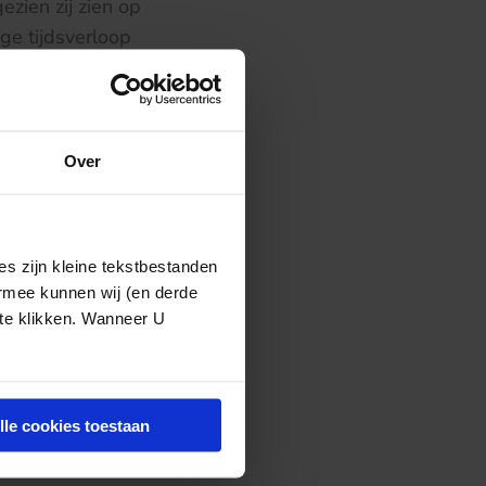
zien zij zien op
ge tijdsverloop
g van de
Over
de grond voor
voorkomen van
tuurlijke
s zijn kleine tekstbestanden
 diende te wegen
ermee kunnen wij (en derde
proken, omdat de
 te klikken. Wanneer U
cht weigeren.
lle cookies toestaan