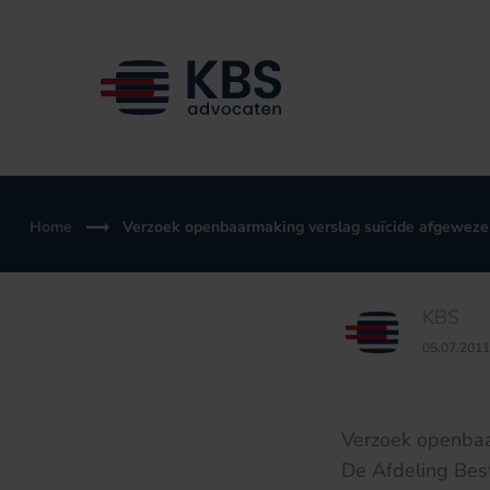
Ga
naar
de
inhoud
Home
Verzoek openbaarmaking verslag suïcide afgeweze
KBS
05.07.2011
Verzoek openbaa
De Afdeling Bes