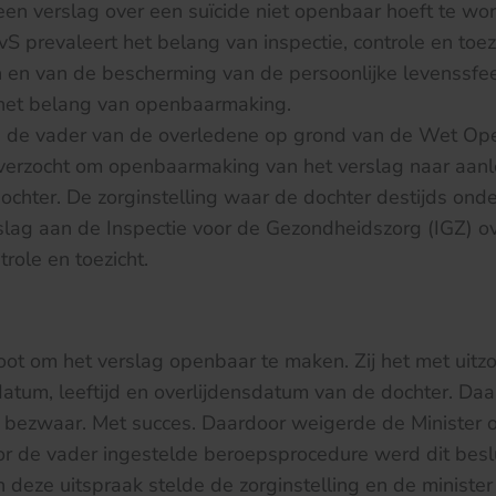
en verslag over een suïcide niet openbaar hoeft te w
 prevaleert het belang van inspectie, controle en toez
 en van de bescherming van de persoonlijke levenssfe
het belang van openbaarmaking.
d de vader van de overledene op grond van de Wet Op
erzocht om openbaarmaking van het verslag naar aanl
 dochter. De zorginstelling waar de dochter destijds on
slag aan de Inspectie voor de Gezondheidszorg (IGZ) o
role en toezicht.
oot om het verslag openbaar te maken. Zij het met uitz
atum, leeftijd en overlijdensdatum van de dochter. Da
ng bezwaar. Met succes. Daardoor weigerde de Ministe
or de vader ingestelde beroepsprocedure werd dit besl
n deze uitspraak stelde de zorginstelling en de minister