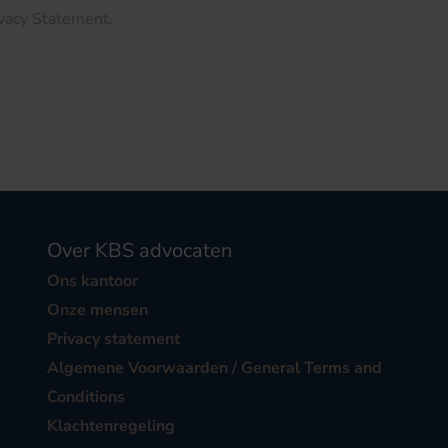
ivacy Statement
.
Over KBS advocaten
Ons kantoor
Onze mensen
Privacy statement
Algemene Voorwaarden / General Terms and
Conditions
Klachtenregeling