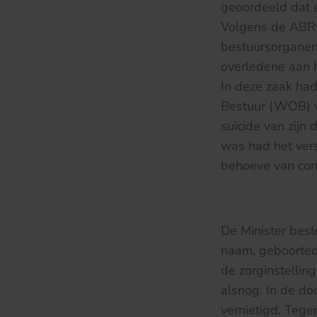
geoordeeld dat e
Volgens de ABRvS
bestuursorganen
overledene aan 
In deze zaak ha
Bestuur (WOB) v
suïcide van zijn
was had het ver
behoeve van cont
De Minister besl
naam, geboorted
de zorginstelli
alsnog. In de do
vernietigd. Tege