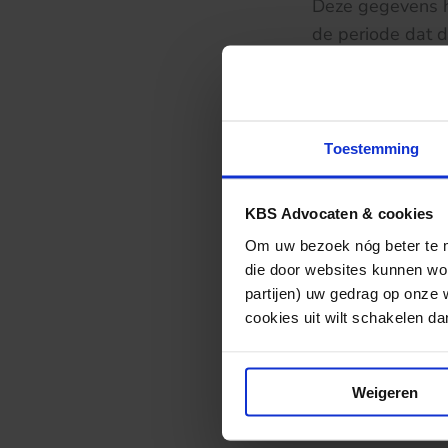
Deze gegevens he
de periode dat d
sinds de suïcid
persoonlijke le
Toestemming
De Minister en d
niet-openbaarma
KBS Advocaten & cookies
een onevenredig
Om uw bezoek nóg beter te ma
personen of rec
die door websites kunnen wor
dan het belang 
partijen) uw gedrag op onze 
cookies uit wilt schakelen dan 
Minister reeds 
Weigeren
Bron: uitspraak 