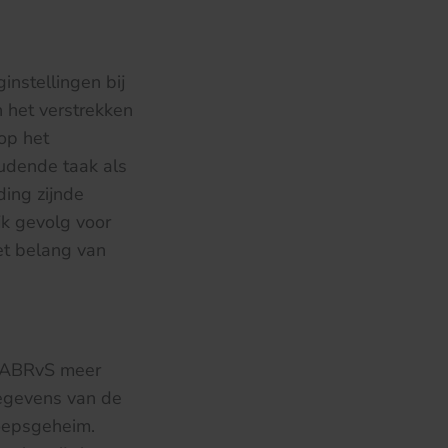
nstellingen bij
 het verstrekken
op het
udende taak als
ing zijnde
jk gevolg voor
et belang van
e ABRvS meer
egevens van de
roepsgeheim.