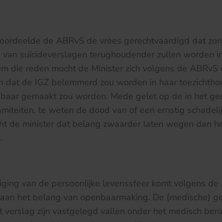
oordeelde de ABRvS de vrees gerechtvaardigd dat zorgi
van suïcideverslagen terughoudender zullen worden in
Om die reden mocht de Minister zich volgens de ABRvS 
en dat de IGZ belemmerd zou worden in haar toezichtho
nbaar gemaakt zou worden. Mede gelet op de in het ged
amiteiten, te weten de dood van of een ernstig schadeli
cht de minister dat belang zwaarder laten wegen dan h
.
iging van de persoonlijke levenssfeer komt volgens d
 aan het belang van openbaarmaking. De (medische) g
et verslag zijn vastgelegd vallen onder het medisch be