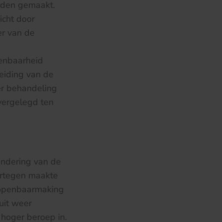
orden gemaakt.
icht door
er van de
enbaarheid
eiding van de
der behandeling
vergelegd ten
ondering van de
artegen maakte
r openbaarmaking
uit weer
 hoger beroep in.