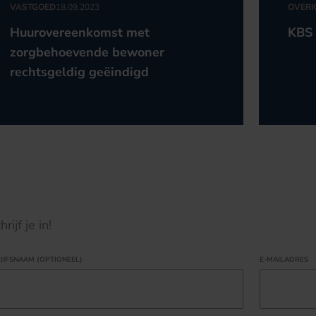
VASTGOED
18.09.2023
OVERI
Huurovereenkomst met
KBS 
zorgbehoevende bewoner
rechtsgeldig geëindigd
ijf je in!
IJFSNAAM (OPTIONEEL)
E-MAILADRES