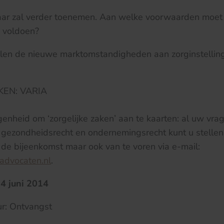
aar zal verder toenemen. Aan welke voorwaarden moet
 voldoen?
llen de nieuwe marktomstandigheden aan zorginstellin
KEN: VARIA
enheid om ‘zorgelijke zaken’ aan te kaarten: al uw vra
 gezondheidsrecht en ondernemingsrecht kunt u stellen
s de bijeenkomst maar ook van te voren via e-mail:
dvocaten.nl
.
 juni 2014
ur: Ontvangst