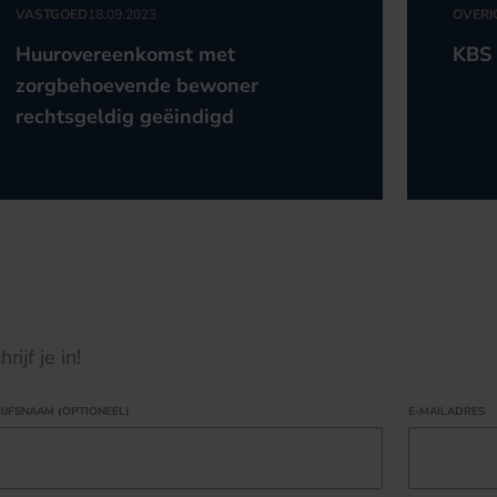
VASTGOED
18.09.2023
OVERI
Huurovereenkomst met
KBS 
zorgbehoevende bewoner
rechtsgeldig geëindigd
ijf je in!
IJFSNAAM (OPTIONEEL)
E-MAILADRES