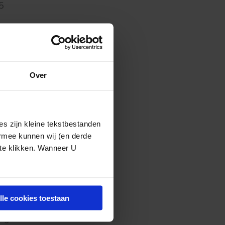
5
Over
s zijn kleine tekstbestanden
ermee kunnen wij (en derde
htseen beperkt
 te klikken. Wanneer U
lle cookies toestaan
at de workshop
ks gewoon