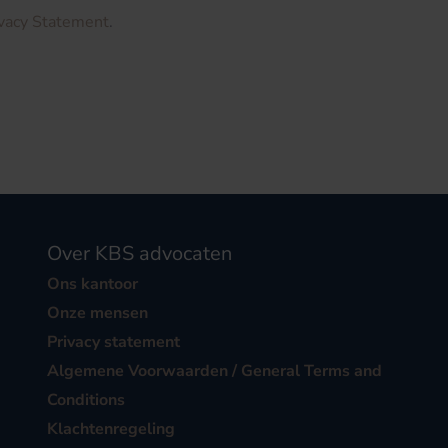
ivacy Statement
.
Over KBS advocaten
Ons kantoor
Onze mensen
Privacy statement
Algemene Voorwaarden / General Terms and
Conditions
Klachtenregeling