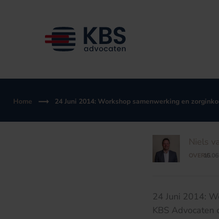
Ga
naar
de
inhoud
Home
24 Juni 2014: Workshop samenwerking en zorginko
Niels v
OVERIG
15.06
/
24 Juni 2014: W
KBS Advocaten or