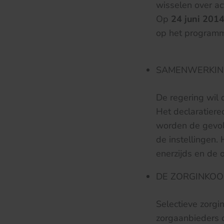
wisselen over a
Op
24 juni 201
op het program
SAMENWERKING
De regering wil 
Het declaratiere
worden de gevol
de instellingen.
enerzijds en de 
DE ZORGINKOO
Selectieve zorgi
zorgaanbieders 