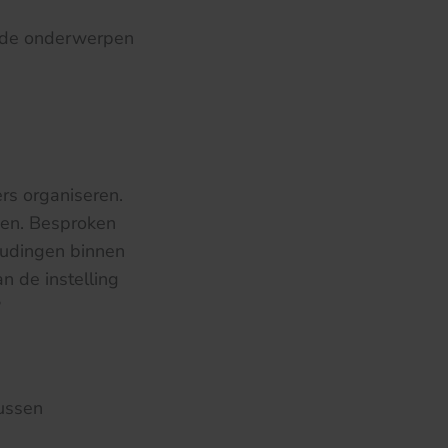
ende onderwerpen
rs organiseren.
ngen. Besproken
oudingen binnen
n de instelling
?
tussen