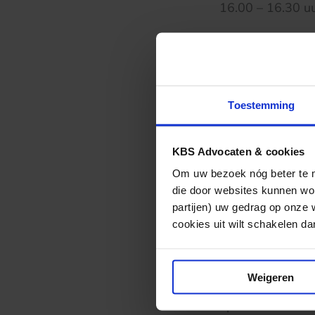
16.00 – 16.30
door Ruud van de
16.30 – 17.00
door Mascha Bot
Toestemming
17.00 – 17.45 
KBS Advocaten & cookies
17.45 – 19.00 uu
Om uw bezoek nóg beter te ma
die door websites kunnen wor
Om ruimte te bie
partijen) uw gedrag op onze 
aantal plaatsen 
cookies uit wilt schakelen dan 
Geef u daarom s
Weigeren
NB: Op de antwoo
op 20 mei 2014