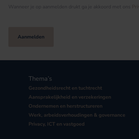
Wanneer je op aanmelden drukt ga je akkoord met ons
Pr
Aanmelden
Thema’s
Gezondheidsrecht en tuchtrecht
Aansprakelijkheid en verzekeringen
Ondernemen en herstructureren
Werk, arbeidsverhoudingen & governance
Privacy, ICT en vastgoed