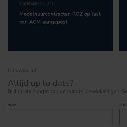
VASTGOED
12.04.2024
Modelhuurcontracten ROZ op last
van ACM aangepast
Nieuwsbrief
Altijd up to date?
Blijf op de hoogte van de laatste ontwikkelingen. Schr
NAAM
BEDR